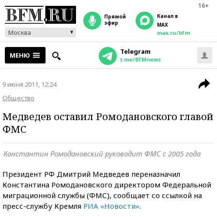
16+
Канал в
прямой
эфир
MAX
Москва
max.ru/bfm
Telegram
МЕНЮ
t.me/BFMnews
9 июня 2011, 12:24
Общество
Медведев оставил Ромодановского главой
ФМС
Константин Ромодановский руководит ФМС с 2005 года
Президент РФ Дмитрий Медведев переназначил
Константина Ромодановского директором Федеральной
миграционной службы (ФМС), сообщает со ссылкой на
пресс-службу Кремля
РИА «Новости»
.