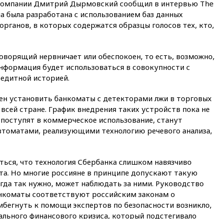
компании Дмитрий Дырмовский сообщил в интервью The
обмена криптовалюты в
ма была разработана с использованием баз данных
«Москве-Сити»
рганов, в которых содержатся образцы голосов тех, кто,
10:13
Минтранс предлагает
тратить средства дорожных
фондов на защиту трасс от
оворящий нервничает или обеспокоен, то есть, возможно,
БПЛА
информация будет использоваться в совокупности с
09:56
Хакеры нашли
редитной историей.
документы об ударах ВСУ по
нефтяным терминалам в
России
ен установить банкоматы с детекторами лжи в торговых
 всей стране. График внедрения таких устройств пока не
09:49
WSJ: Трамп «сходит с
 поступят в коммерческое использование, станут
ума» из-за сообщений в СМИ
втоматами, реализующими технологию речевого анализа,
об истощении боеприпасов у
США
09:36
Исландия и Черногория
ться, что технология Сбербанка слишком навязчиво
в 2028 году могут войти в
состав Евросоюза
та. Но многие россияне в принципе допускают такую
огда так нужно, может наблюдать за ними. Руководство
09:18
Пашинян сообщил о
анкоматы соответствуют российским законам о
приверженности Армении
бегнуть к помощи экспертов по безопасности возникло,
основополагающим
принципам ЕАЭС
обального финансового кризиса, который подстегивало