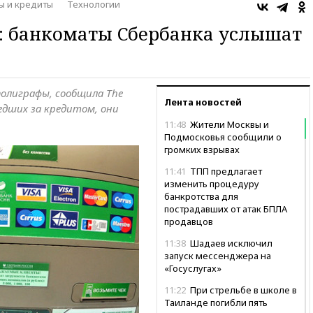
ы и кредиты
Технологии
s: банкоматы Сбербанка услышат
олиграфы, сообщила The
Лента новостей
едших за кредитом, они
11:48
Жители Москвы и
Подмосковья сообщили о
громких взрывах
11:41
ТПП предлагает
изменить процедуру
банкротства для
пострадавших от атак БПЛА
продавцов
11:38
Шадаев исключил
запуск мессенджера на
«Госуслугах»
11:22
При стрельбе в школе в
Таиланде погибли пять