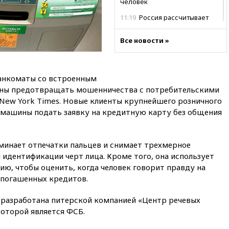
человек
11:19
Россия рассчитывает
заключить безвизовые
соглашения с Индонезией и
Все новости »
Малайзией
11:04
«Ведомости»: на партию
«Яблоко» ополчились
банкоматы со встроенным
конкуренты
аны предотвращать мошенничества с потребительскими
10:59
Торговые центры и кафе
 New York Times. Новые клиенты крупнейшего розничного
в России могут обязать
машины подать заявку на кредитную карту без общения
раздавать питьевую воду
бесплатно
10:41
Бывшая глава брокера
минает отпечатки пальцев и снимает трехмерное
Mind Money Юлия Хандошко
идентификации черт лица. Кроме того, она использует
признала свою вину
ю, чтобы оценить, когда человек говорит правду на
10:41
Пашинян: Армения
епогашенных кредитов.
понимает невозможность
одновременного членства в
а разработана питерской компанией «Центр речевых
ЕС и ЕАЭС
которой является ФСБ.
10:21
ФСБ задержала более
20 сотрудников пунктов