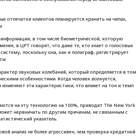
в США
04:00
Суд взыскал почти 5 млн
рублей в пользу семьи
вые отпечатки клиентов планируется хранить на чипах,
отравившегося в детсаду
ы.
мальчика
х информации, в том числе биометрической, которую
03:00
МИД РФ: попытки Запада
рассорить Россию и Казахстан
менее, в ЦРТ говорят, что даже те, кто знает о голосовых
обречены на провал
систему, поскольку она, как и полиграф, регистрирует
сы.
02:00
Ни один водоем Англии
не соответствует нормам
химической безопасности
арактер звуковых колебаний, который определяется в том
ескими особенностями. Когда человек волнуется,
01:00
Трамп: США сами
изменяют эти характеристики, что влияет на тон и темп
нуждаются в дальнобойных
ракетах и системах Patriot
00:01
Трамп заявил о
гаются на эту технологию на 100%, приводит The New York
необходимости пополнения
может нервничать по другим причинам, не связанным с
арсенала США
татистический указатель.
вчера, 23:28
Слуцкий призвал
признать «Яблоко»
вой анализ не более агрессивен, чем проверка кредитной
нежелательной организацией