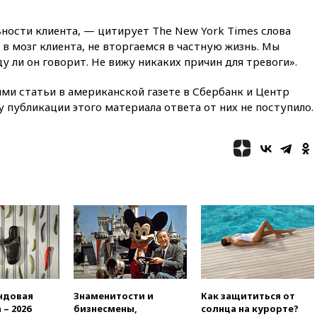
вчера, 23:15
В Смоленске
ребенок и женщина погибли
ости клиента, — цитирует The New York Times слова
при падении деревьев во
в мозг клиента, не вторгаемся в частную жизнь. Мы
время урагана
у ли он говорит. Не вижу никаких причин для тревоги».
вчера, 22:55
В Москве в
пятницу ожидаются ливни
ми статьи в американской газете в Сбербанк и Центр
вчера, 22:35
Винисиус
у публикации этого материала ответа от них не поступило.
продлил контракт с «Реалом»
до 2032 года
вчера, 22:28
Отказаться от
российского гражданства
станет значительно дороже
вчера, 22:20
Путин назвал 76-ю
гвардейскую десантно-
штурмовую дивизию
легендарной
вчера, 22:15
Путин заслушал
доклад о ситуации на
добропольском направлении
ндовая
Знаменитости и
Как защититься от
вчера, 21:58
Генпрокуратура
 – 2026
бизнесмены,
солнца на курорте?