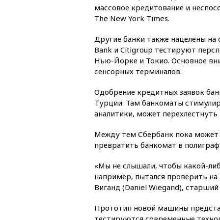
массовое кредитование и неспос
The New York Times.
Другие банки также нацелены на 
Bank и Citigroup тестируют перс
Нью-Йорке и Токио. Основное вн
сенсорных терминалов.
Одобрение кредитных заявок бан
Турции. Там банкоматы стимулир
аналитики, может перехлестнуть 
Между тем Сбербанк пока может
превратить банкомат в полиграф
«Мы не слышали, чтобы какой-ли
например, пытался проверить на
Виганд (Daniel Wiegand), старший
Прототип новой машины представ
тестируются современные технол