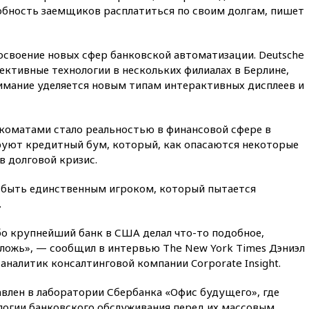
обность заемщиков расплатиться по своим долгам, пишет
09:06
Гендиректора
удмуртской «Ижавиа»
попросили уволиться
освоение новых сфер банковской автоматизации. Deutsche
08:51
Осужденный в России
пективные технологии в нескольких филиалах в Берлине,
американец Гилман
имание уделяется новым типам интерактивных дисплеев и
находится при смерти
08:22
В Екатеринбурге
атакован склад Wildberries
коматами стало реальностью в финансовой сфере в
07:52
В Таиланде ученик
уют кредитный бум, который, как опасаются некоторые
устроил стрельбу в школе:
в долговой кризис.
есть жертвы
07:00
Лесной пожар в 30
 быть единственным игроком, который пытается
километрах от Ванкувера
.
привел к эвакуации жителей
бо крупнейший банк в США делал что-то подобное,
06:00
Суд обязал Meta
выплатить $567 млн по делу о
 ложь», — сообщил в интервью The New York Times Дэниэл
вреде психическому
 аналитик консалтинговой компании Corporate Insight.
здоровью детей
05:51
Трамп подписал указ
лен в лаборатории Сбербанка «Офис будущего», где
против «родильного туризма»
огии банковского обслуживания перед их массовым