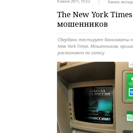
9 июня 2011, 15:52
Банки, вклад
The New York Time
мошенников
Сбербанк тестирует банкоматы-п
New York Times. Мошенников, приш
распознают по голосу