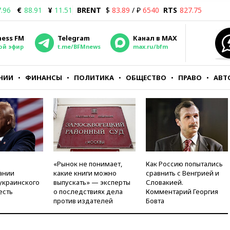
.96
€
88.91
¥
11.51
BRENT
$
83.89
/ ₽
6540
RTS
827.75
ness FM
Telegram
Канал в MAX
ой эфир
t.me/BFMnews
max.ru/bfm
НИИ
ФИНАНСЫ
ПОЛИТИКА
ОБЩЕСТВО
ПРАВО
АВТ
«Рынок не понимает,
Как Россию попытались
ании
какие книги можно
сравнить с Венгрией и
украинского
выпускать» — эксперты
Словакией.
есть
о последствиях дела
Комментарий Георгия
против издателей
Бовта