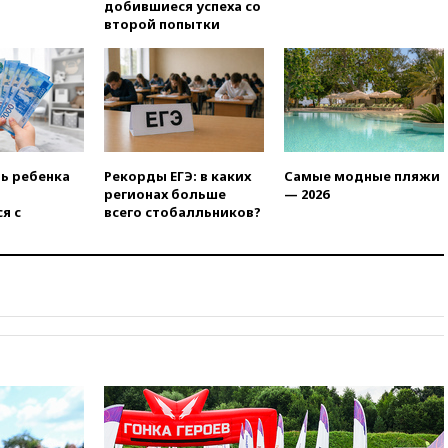
признала нежелательным в
добившиеся успеха со
РФ американский Human
второй попытки
Rights Foundation
вчера, 21:35
«Аэрофлот»
отменяет часть рейсов в Сочи
и Геленджик
вчера, 21:25
Руслан Терновой
выиграл золото чемпионата
Европы в прыжках с 10-
ть ребенка
Рекорды ЕГЭ: в каких
Самые модные пляжи
метровой вышки
регионах больше
— 2026
я с
всего стобалльников?
вчера, 21:10
РФ не получала
обращений о прекращении
концессии строительства ж/д
в Армении
вчера, 21:00
В России вновь
обсуждают эксперимент по
онлайн-продаже алкоголя
вчера, 20:45
Матвиенко:
россиянам могут
рекомендовать не посещать
Армению