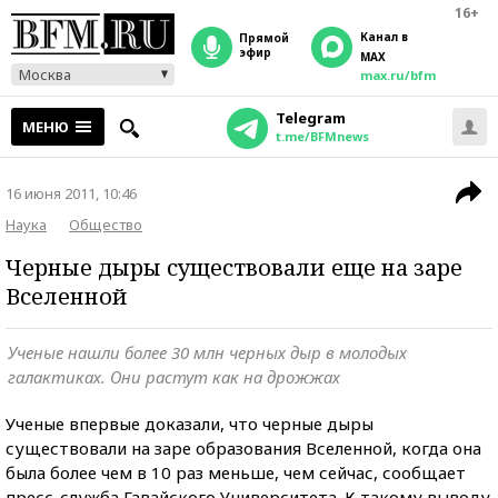
16+
Канал в
прямой
эфир
MAX
Москва
max.ru/bfm
Telegram
МЕНЮ
t.me/BFMnews
16 июня 2011, 10:46
Наука
Общество
Черные дыры существовали еще на заре
Вселенной
Ученые нашли более 30 млн черных дыр в молодых
галактиках. Они растут как на дрожжах
Ученые впервые доказали, что черные дыры
существовали на заре образования Вселенной, когда она
была более чем в 10 раз меньше, чем сейчас, сообщает
пресс-служба Гавайского Университета. К такому выводу