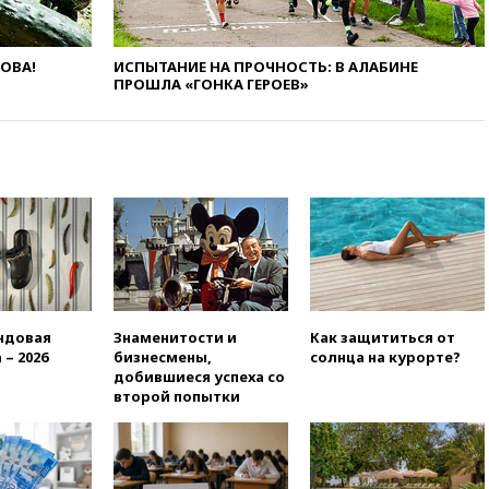
вчера, 19:20
Число ломбардов
в РФ превысило максимум
2022 года
ЛОВА!
ИСПЫТАНИЕ НА ПРОЧНОСТЬ: В АЛАБИНЕ
вчера, 19:15
Жуковский и
ПРОШЛА «ГОНКА ГЕРОЕВ»
аэропорт Геленджика
возобновили работу
вчера, 19:00
Путин уточнил
порядок присвоения воинских
званий добровольцам
вчера, 18:50
Euractiv: восток
Финляндии приходит в упадок
без российских туристов
вчера, 18:35
В Жуковском и
аэропорту Геленджика
введены ограничения
ндовая
Знаменитости и
Как защититься от
 – 2026
бизнесмены,
солнца на курорте?
вчера, 18:21
Зюганов
добившиеся успеха со
присоединился к критике
второй попытки
«Яблока»
вчера, 18:15
Четыре человека
пострадали при атаках ВСУ на
Белгородскую область