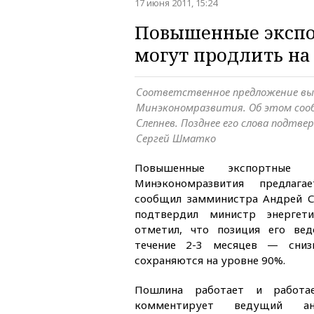
17 июня 2011, 15:24
Повышенные экспо
могут продлить на
Соответственное предложение вы
Минэкономразвития. Об этом соо
Слепнев. Позднее его слова подтв
Сергей Шматко
Повышенные экспортные
Минэкономразвития предлаг
сообщил замминистра Андрей Сл
подтвердил министр энергет
отметил, что позиция его ве
течение 2-3 месяцев — сниз
сохраняются на уровне 90%.
Пошлина работает и работае
комментирует ведущий ана