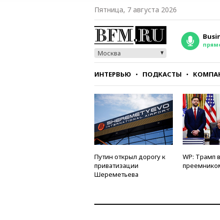
Пятница, 7 августа 2026
Busi
прям
Москва
ИНТЕРВЬЮ
ПОДКАСТЫ
КОМПА
СТИЛЬ
ТЕСТЫ
Путин открыл дорогу к
WP: Трамп 
приватизации
преемнико
Шереметьева