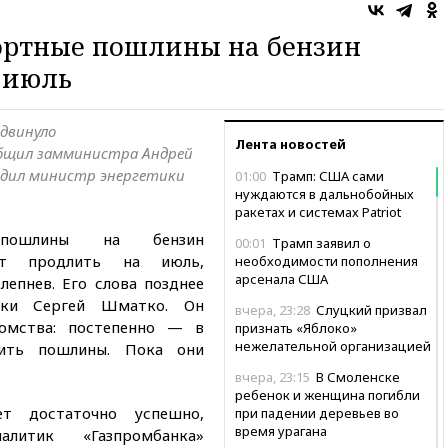
ртные пошлины на бензин
 июль
двинуло
Лента новостей
бщил замминистра Андрей
ердил министр энергетики
01:00
Трамп: США сами
нуждаются в дальнобойных
ракетах и системах Patriot
 пошлины на бензин
00:01
Трамп заявил о
ает продлить на июль,
необходимости пополнения
арсенала США
епнев. Его слова позднее
ики Сергей Шматко. Он
вчера, 23:28
Слуцкий призвал
домства: постепенно — в
признать «Яблоко»
нежелательной организацией
ить пошлины. Пока они
вчера, 23:15
В Смоленске
ребенок и женщина погибли
т достаточно успешно,
при падении деревьев во
время урагана
литик «Газпромбанка»