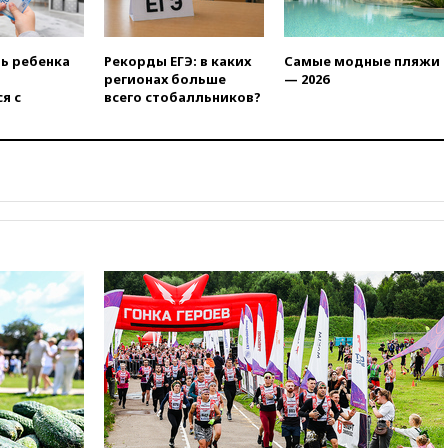
призвала оптимизировать
олимпиады для поступления в
вузы
ть ребенка
Рекорды ЕГЭ: в каких
Самые модные пляжи
регионах больше
— 2026
вчера, 20:15
Минтранс
я с
всего стобалльников?
предложил оплачивать
защиту дорог от БПЛА из
средств на ремонт
вчера, 20:00
Зеленский 8
августа посетит Сербию с
официальным визитом
вчера, 19:58
В Госдуму будет
внесен законопроект об
отмене ЕГЭ
вчера, 19:50
Аэропорты Сочи и
Ярославля приостановили
работу
вчера, 19:35
WP: Трамп
призвал доноров-
республиканцев поддержать
Вэнса на выборах 2028 года