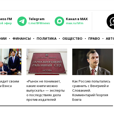
ness FM
Telegram
Канал в MAX
ой эфир
t.me/BFMnews
max.ru/bfm
НИИ
ФИНАНСЫ
ПОЛИТИКА
ОБЩЕСТВО
ПРАВО
АВТ
видит своим
«Рынок не понимает,
Как Россию попытались
м Вэнса
какие книги можно
сравнить с Венгрией и
выпускать» — эксперты
Словакией.
о последствиях дела
Комментарий Георгия
против издателей
Бовта