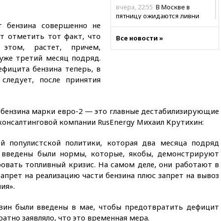
вчера, 22:55
В Москве в
пятницу ожидаются ливни
т бензина совершенно не
вчера, 22:35
Винисиус
ит отметить тот факт, что
Все новости »
продлил контракт с «Реалом»
этом, растет, причем,
до 2032 года
уже третий месяц подряд.
вчера, 22:28
Отказаться от
ефицита бензина теперь, в
российского гражданства
следует, после принятия
станет значительно дороже
вчера, 22:20
Путин назвал 76-ю
гвардейскую десантно-
з бензина марки евро-2 — это главные дестабилизирующие
штурмовую дивизию
консалтинговой компании RusEnergy Михаил Крутихин:
легендарной
вчера, 22:15
Путин заслушал
й популистской политики, которая два месяца подряд
доклад о ситуации на
м введены были нормы, которые, якобы, демонстрируют
добропольском направлении
овать топливный кризис. На самом деле, они работают в
вчера, 21:58
Генпрокуратура
апрет на реализацию части бензина плюс запрет на вывоз
признала нежелательным в
ия».
РФ американский Human
Rights Foundation
зин были введены в мае, чтобы предотвратить дефицит
вчера, 21:35
«Аэрофлот»
атно заявляло, что это временная мера.