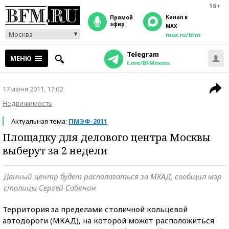
16+
Канал в
прямой
эфир
MAX
Москва
max.ru/bfm
Telegram
МЕНЮ
t.me/BFMnews
17 июня 2011, 17:02
Недвижимость
Актуальная тема:
ПМЭФ-2011
Площадку для делового центра Москвы
выберут за 2 недели
Данный центр будет располагаться за МКАД, сообщил мэр
столицы Сергей Собянин
Территория за пределами столичной кольцевой
автодороги (МКАД), на которой может расположиться