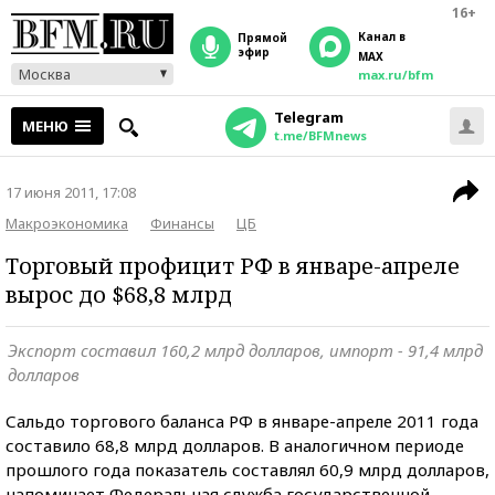
16+
Канал в
прямой
эфир
MAX
Москва
max.ru/bfm
Telegram
МЕНЮ
t.me/BFMnews
17 июня 2011, 17:08
Макроэкономика
Финансы
ЦБ
Торговый профицит РФ в январе-апреле
вырос до $68,8 млрд
Экспорт составил 160,2 млрд долларов, импорт - 91,4 млрд
долларов
Сальдо торгового баланса РФ в январе-апреле 2011 года
составило 68,8 млрд долларов. В аналогичном периоде
прошлого года показатель составлял 60,9 млрд долларов,
напоминает Федеральная служба государственной