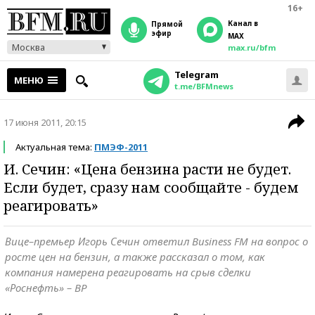
16+
Канал в
прямой
эфир
MAX
Москва
max.ru/bfm
Telegram
МЕНЮ
t.me/BFMnews
17 июня 2011, 20:15
Актуальная тема:
ПМЭФ-2011
И. Сечин: «Цена бензина расти не будет.
Если будет, сразу нам сообщайте - будем
реагировать»
Вице–премьер Игорь Сечин ответил Business FM на вопрос о
росте цен на бензин, а также рассказал о том, как
компания намерена реагировать на срыв сделки
«Роснефть» – BP