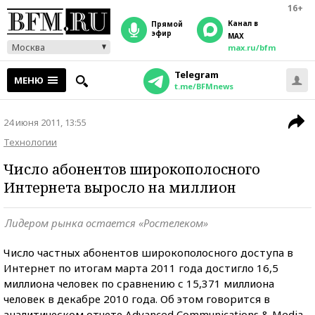
16+
Канал в
прямой
эфир
MAX
Москва
max.ru/bfm
Telegram
МЕНЮ
t.me/BFMnews
24 июня 2011, 13:55
Технологии
Число абонентов широкополосного
Интернета выросло на миллион
Лидером рынка остается «Ростелеком»
Число частных абонентов широкополосного доступа в
Интернет по итогам марта 2011 года достигло 16,5
миллиона человек по сравнению с 15,371 миллиона
человек в декабре 2010 года. Об этом говорится в
аналитическом отчете Advanced Communications & Media.