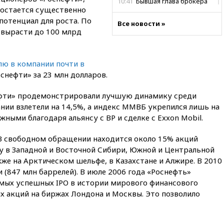
10:41
Бывшая глава брокера
 остается существенно
Mind Money Юлия Хандошко
признала свою вину
потенциал для роста. По
Все новости »
 вырасти до 100 млрд
10:41
Пашинян: Армения
понимает невозможность
одновременного членства в
ЕС и ЕАЭС
лю в компании почти в
оснефти» за 23 млн долларов.
10:21
ФСБ задержала более
20 сотрудников пунктов
нефти» продемонстрировали лучшую динамику среди
обмена криптовалюты в
«Москве-Сити»
нии взлетели на 14,5%, а индекс ММВБ укрепился лишь на
жными благодаря альянсу с BP и сделке с Exxon Mobil.
10:13
Минтранс предлагает
тратить средства дорожных
фондов на защиту трасс от
 В свободном обращении находится около 15% акций
БПЛА
у в Западной и Восточной Сибири, Южной и Центральной
кже на Арктическом шельфе, в Казахстане и Алжире. В 2010
09:56
Хакеры нашли
 (847 млн баррелей). В июле 2006 года «Роснефть»
документы об ударах ВСУ по
нефтяным терминалам в
амых успешных IPO в истории мирового финансового
России
х акций на биржах Лондона и Москвы. Это позволило
09:49
WSJ: Трамп «сходит с
ума» из-за сообщений в СМИ
об истощении боеприпасов у