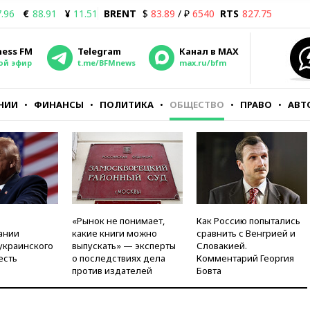
.96
€
88.91
¥
11.51
BRENT
$
83.89
/ ₽
6540
RTS
827.75
ness FM
Telegram
Канал в MAX
ой эфир
t.me/BFMnews
max.ru/bfm
НИИ
ФИНАНСЫ
ПОЛИТИКА
ОБЩЕСТВО
ПРАВО
АВТ
«Рынок не понимает,
Как Россию попытались
ании
какие книги можно
сравнить с Венгрией и
украинского
выпускать» — эксперты
Словакией.
есть
о последствиях дела
Комментарий Георгия
против издателей
Бовта