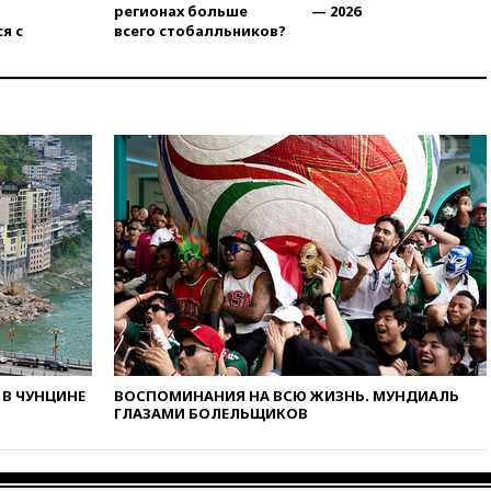
регионах больше
— 2026
вчера, 22:20
Путин назвал 76-ю
я с
всего стобалльников?
гвардейскую десантно-
штурмовую дивизию
легендарной
вчера, 22:15
Путин заслушал
доклад о ситуации на
добропольском направлении
вчера, 21:58
Генпрокуратура
признала нежелательным в
РФ американский Human
Rights Foundation
вчера, 21:35
«Аэрофлот»
отменяет часть рейсов в Сочи
и Геленджик
вчера, 21:25
Руслан Терновой
выиграл золото чемпионата
Европы в прыжках с 10-
В ЧУНЦИНЕ
ВОСПОМИНАНИЯ НА ВСЮ ЖИЗНЬ. МУНДИАЛЬ
метровой вышки
ГЛАЗАМИ БОЛЕЛЬЩИКОВ
вчера, 21:10
РФ не получала
обращений о прекращении
концессии строительства ж/д