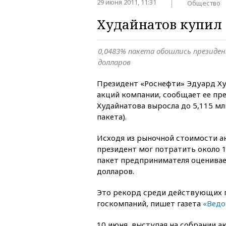
29 июня 2011, 11:31
Общество
Худайнатов купил 
0,0483% пакета обошлись президен
долларов
Президент «Роснефти» Эдуард Ху
акций компании, сообщает ее пре
Худайнатова выросла до 5,115 мл
пакета).
Исходя из рыночной стоимости а
президент мог потратить около 1
пакет предпринимателя оценивает
долларов.
Это рекорд среди действующих 
госкомпаний, пишет газета
«Ведо
10 июня, выступая на собрании а