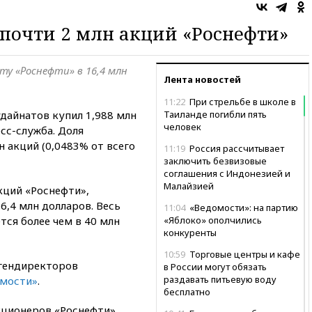
почти 2 млн акций «Роснефти»
ту «Роснефти» в 16,4 млн
Лента новостей
11:22
При стрельбе в школе в
дайнатов купил 1,988 млн
Таиланде погибли пять
человек
сс-служба. Доля
н акций (0,0483% от всего
11:19
Россия рассчитывает
заключить безвизовые
соглашения с Индонезией и
Малайзией
кций «Роснефти»,
6,4 млн долларов. Весь
11:04
«Ведомости»: на партию
ся более чем в 40 млн
«Яблоко» ополчились
конкуренты
10:59
Торговые центры и кафе
гендиректоров
в России могут обязать
раздавать питьевую воду
мости»
.
бесплатно
кционеров «Роснефти»,