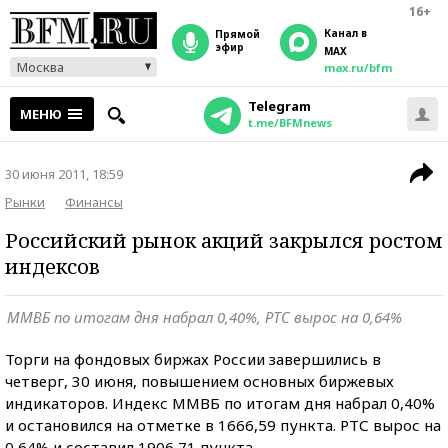
16+
Канал в
прямой
эфир
MAX
Москва
max.ru/bfm
Telegram
МЕНЮ
t.me/BFMnews
30 июня 2011, 18:59
Рынки
Финансы
Российский рынок акций закрылся ростом
индексов
ММВБ по итогам дня набрал 0,40%, РТС вырос на 0,64%
Торги на фондовых биржах России завершились в
четверг, 30 июня, повышением основных биржевых
индикаторов. Индекс ММВБ по итогам дня набрал 0,40%
и остановился на отметке в 1666,59 пункта. РТС вырос на
0,64% и составил 1906,71 пункта.