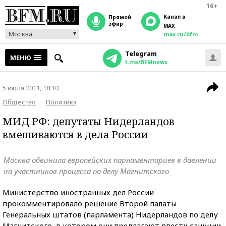
16+
Канал в
прямой
эфир
MAX
Москва
max.ru/bfm
Telegram
МЕНЮ
t.me/BFMnews
5 июля 2011, 18:10
Общество
Политика
МИД РФ: депутаты Нидерландов
вмешиваются в дела России
Москва обвинила европейских парламентариев в давлении
на участников процесса по делу Магнитского
Министерство иностранных дел России
прокомментировало решение Второй палаты
Генеральных штатов (парламента) Нидерландов по делу
Магнитского, в котором они предлагают ввести санкции