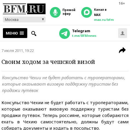
16+
Канал в
прямой
эфир
MAX
Москва
max.ru/bfm
Telegram
МЕНЮ
t.me/BFMnews
7 июля 2011, 19:22
Своим ходом за чешской визой
Консульство Чехии не будет работать с туроператорами,
которые оказывают визовую поддержку туристам без
продажи путёвок
Консульство Чехии не будет работать с туроператорами,
которые оказывают визовую поддержку туристам без
продажи путёвок. Теперь россияне, которые собираются
ехать в Чехию самостоятельно, должны будут сами
собирать документы и ходить в посольство.