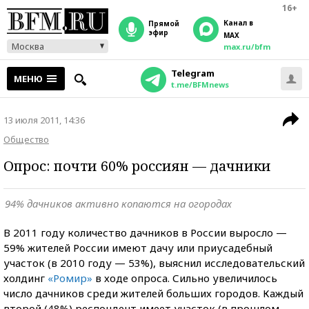
16+
Канал в
прямой
эфир
MAX
Москва
max.ru/bfm
Telegram
МЕНЮ
t.me/BFMnews
13 июля 2011, 14:36
Общество
Опрос: почти 60% россиян — дачники
94% дачников активно копаются на огородах
В 2011 году количество дачников в России выросло —
59% жителей России имеют дачу или приусадебный
участок (в 2010 году — 53%), выяснил исследовательский
холдинг
«Ромир»
в ходе опроса. Сильно увеличилось
число дачников среди жителей больших городов. Каждый
второй (48%) респондент имеет участок (в прошлом