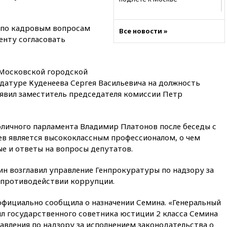
08:42
Силы ПВО сбили почти
400 БПЛА над российскими
 по кадровым вопросам
Все новости »
регионами
енту согласовать
08:16
Лукашенко призвал
белорусов покупать избы в
селах
Московской городской
датуре Куденеева Сергея Васильевича на должность
07:30
Нигерия стала
крупнейшим поставщиком
явил заместитель председателя комиссии Петр
авиатоплива в Европу
06:30
США и Колумбия
оличного парламента Владимир Платонов после беседы с
обсуждают координацию
усилий против наркотрафика
ев является высококлассным профессионалом, о чем
е и ответы на вопросы депутатов.
05:30
ВМС Испании усилили
присутствие в Сеуте на фоне
миграционного кризиса
 возглавил управление Генпрокуратуры по надзору за
 противодействии коррупции.
03:30
В Минстрое сравнили
качество жилья в Нью-Йорке и
официально сообщила о назначении Семина. «Генеральный
России
л государственного советника юстиции 2 класса Семина
02:30
Трамп попросил
вления по надзору за исполнением законодательства о