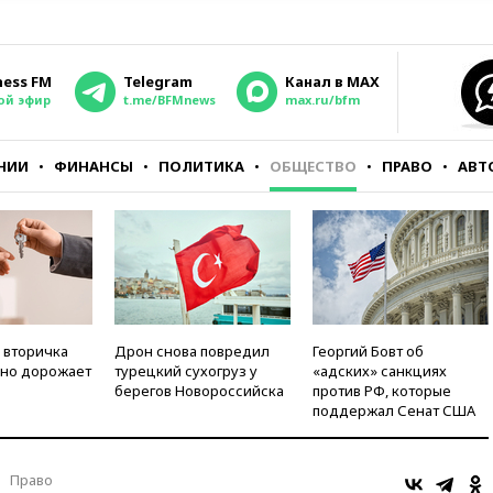
ness FM
Telegram
Канал в MAX
ой эфир
t.me/BFMnews
max.ru/bfm
НИИ
ФИНАНСЫ
ПОЛИТИКА
ОБЩЕСТВО
ПРАВО
АВТ
 вторичка
Дрон снова повредил
Георгий Бовт об
но дорожает
турецкий сухогруз у
«адских» санкциях
берегов Новороссийска
против РФ, которые
поддержал Сенат США
Право