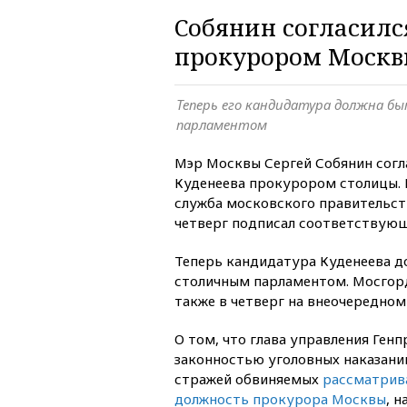
Собянин согласилс
прокурором Моск
Теперь его кандидатура должна 
парламентом
Мэр Москвы Сергей Собянин согл
Куденеева прокурором столицы. 
служба московского правительст
четверг подписал соответствующ
Теперь кандидатура Куденеева д
столичным парламентом. Мосгор
также в четверг на внеочередном
О том, что глава управления Ген
законностью уголовных наказани
стражей обвиняемых
рассматрива
должность прокурора Москвы
, 