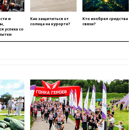
анонсировал скорое
соглашение о прекращении
огня США и Ирана
сти и
Как защититься от
Кто изобрел средства
вчера, 22:15
Три человека
ы,
солнца на курорте?
связи?
получили ножевые ранения
я успеха со
при нападении в Чехии
пытки
вчера, 22:00
Путин поручил
выделить средства на новые
РЛС для Белгородской
области
вчера, 21:56
The Atlantic: Маск
отказал Украине в
использовании Starlink для
атак вглубь РФ
вчера, 21:35
После пожара на
складе в Брянске возбудили
уголовное дело
вчера, 21:26
Лидеры сборной
РФ по гимнастике получили
официальный отказ в визах от
Хорватии