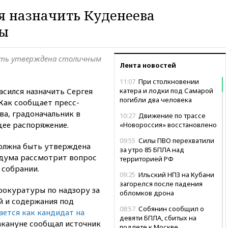
я назначить Куденеева
вы
быть утверждена столичным
Лента новостей
11:07
При столкновении
асился назначить Сергея
катера и лодки под Самарой
погибли два человека
Как сообщает пресс-
ва, градоначальник в
10:27
Движение по трассе
ее распоряжение.
«Новороссия» восстановлено
09:55
Силы ПВО перехватили
олжна быть утверждена
за утро 85 БПЛА над
дума рассмотрит вопрос
территорией РФ
 собрании.
09:25
Ильский НПЗ на Кубани
загорелся после падения
прокуратуры по надзору за
обломков дрона
й и содержания под
08:57
Собянин сообщил о
ется как кандидат на
девяти БПЛА, сбитых на
накануне сообщал источник
подлете к Москве