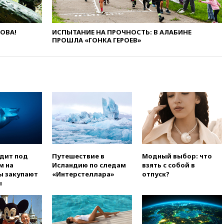
вчера, 21:15
Пентагон
опубликовал 16 новых видео с
НЛО
ЛОВА!
ИСПЫТАНИЕ НА ПРОЧНОСТЬ: В АЛАБИНЕ
ПРОШЛА «ГОНКА ГЕРОЕВ»
вчера, 21:00
На границе
Украины с Польшей скопилось
свыше 6,5 тысячи грузовиков
вчера, 20:53
Швыдкой:
«Интервидение» точно
пройдет в 2026 году
вчера, 20:45
ПВО за день
сбила еще 75 украинских
беспилотников над Россией
вчера, 20:35
Велосипедист
погиб при атаке FPV-дрона в
одит под
Путешествие в
Модный выбор: что
Белгородской области
м на
Исландию по следам
взять с собой в
ы закупают
«Интерстеллара»
отпуск?
вчера, 20:30
Лидию Невзорову
ы
заочно арестовали по делу о
финансировании
экстремизма
вчера, 20:20
Суд США