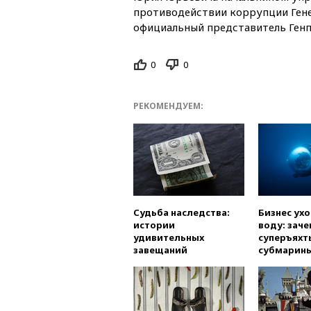
противодействии коррупции Ген
официальный представитель Ген
0
0
РЕКОМЕНДУЕМ:
Судьба наследства:
Бизнес ух
истории
воду: заче
удивительных
суперъяхт
завещаний
субмарин