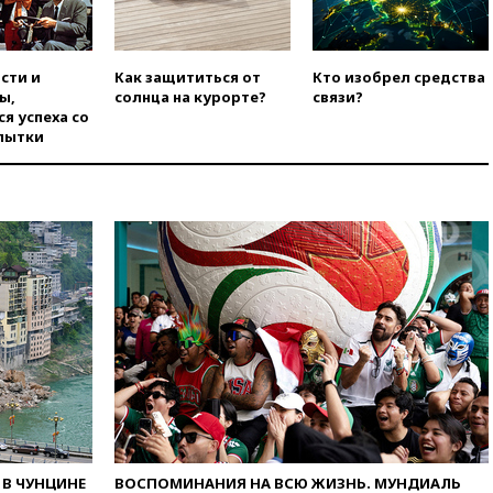
постановил остановить
строительство бального зала в
Белом доме
сти и
Как защититься от
Кто изобрел средства
вчера, 20:15
Сенат США
ы,
солнца на курорте?
связи?
одобрил ужесточение
я успеха со
санкций против России и
пытки
Ирана
вчера, 20:00
СК возбудил дело
против журналистки Катерины
Гордеевой о фейках о ВС
России
вчера, 19:45
ISU предоставил
нейтральный статус
фигуристкам Валиевой и
Трусовой
вчера, 19:35
Зеленский
впервые совершил
официальный визит в Сербию
вчера, 19:19
Россиянка
погибла во Французских
Альпах
В ЧУНЦИНЕ
ВОСПОМИНАНИЯ НА ВСЮ ЖИЗНЬ. МУНДИАЛЬ