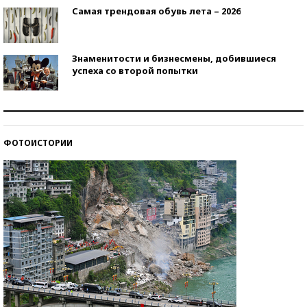
Самая трендовая обувь лета – 2026
Знаменитости и бизнесмены, добившиеся
успеха со второй попытки
Как защититься от солнца на курорте?
ФОТОИСТОРИИ
Кто изобрел средства связи?