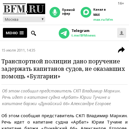
16+
Канал в
прямой
эфир
MAX
Москва
max.ru/bfm
Telegram
МЕНЮ
t.me/BFMnews
15 июля 2011, 14:35
Транспортной полиции дано поручение
задержать капитанов судов, не оказавших
помощь «Булгарии»
Об этом сообщил представитель СКП Владимир Маркин.
Речь идет о капитане судна «Арбат» Юрии Тучине и
капитане баржи «Дунайский 66» Александре Егорове
Об этом сообщил представитель СКП Владимир Маркин.
Речь идет о капитане судна «Арбат» Юрии Тучине и
капитане баржи «Дунайский 66» Александре Егорове.