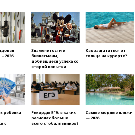
нуждаются в дальнобойных
ракетах и системах Patriot
00:01
Трамп заявил о
необходимости пополнения
арсенала США
вчера, 23:28
Слуцкий призвал
признать «Яблоко»
ндовая
Знаменитости и
Как защититься от
нежелательной организацией
 – 2026
бизнесмены,
солнца на курорте?
вчера, 23:15
В Смоленске
добившиеся успеха со
ребенок и женщина погибли
второй попытки
при падении деревьев во
время урагана
вчера, 22:55
В Москве в
пятницу ожидаются ливни
вчера, 22:35
Винисиус
продлил контракт с «Реалом»
до 2032 года
ть ребенка
Рекорды ЕГЭ: в каких
Самые модные пляжи
регионах больше
— 2026
вчера, 22:28
Отказаться от
я с
всего стобалльников?
российского гражданства
станет значительно дороже