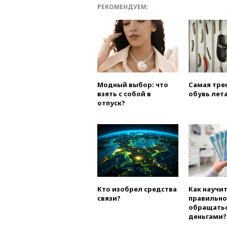
РЕКОМЕНДУЕМ:
Модный выбор: что
Самая тре
взять с собой в
обувь лета
отпуск?
Кто изобрел средства
Как научи
связи?
правильно
обращатьс
деньгами?