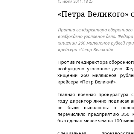
15 июля 2011, 18:25
«Петра Великого» о
Против гендиректора оборонного 
возбуждено уголовное дело. Федор
хищении 260 миллионов рублей пр
крейсера «Петр Великий»
Против гендиректора оборонного
возбуждено уголовное дело. Ф
хищении 260 миллионов рубле
крейсера «Петр Великий».
Главная военная прокуратура 
году директор лично подписал а
не были выполнены в полно
перечислило предприятию 350 
был сделан менее чем на 100 мил
Специальная производстве