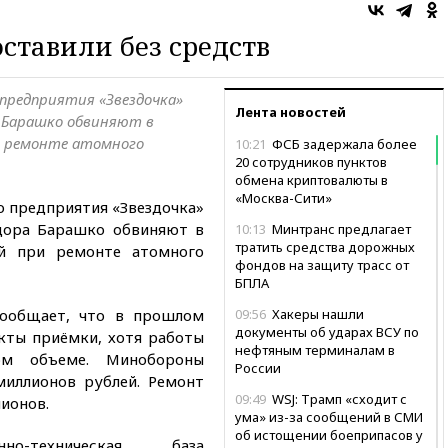
ставили без средств
предприятия «Звездочка»
Лента новостей
а Барашко обвиняют в
и ремонте атомного
10:21
ФСБ задержала более
20 сотрудников пунктов
обмена криптовалюты в
«Москва-Сити»
 предприятия «Звездочка»
едора Барашко обвиняют в
10:13
Минтранс предлагает
тратить средства дорожных
й при ремонте атомного
фондов на защиту трасс от
БПЛА
сообщает, что в прошлом
09:56
Хакеры нашли
документы об ударах ВСУ по
кты приёмки, хотя работы
нефтяным терминалам в
м объеме. Минобороны
России
миллионов рублей. Ремонт
09:49
WSJ: Трамп «сходит с
лионов.
ума» из-за сообщений в СМИ
об истощении боеприпасов у
нно-техническая база