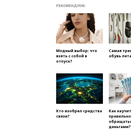
РЕКОМЕНДУЕМ:
Модный выбор: что
Самая тре
взять с собой в
обувь лета
отпуск?
Кто изобрел средства
Как научи
связи?
правильно
обращатьс
деньгами?