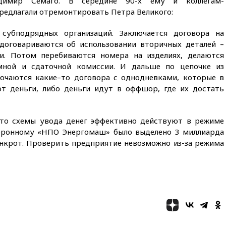
адимир Семаго. В середине 90-х ему и коллегам-
07:00
Лесной пожар в 30
едлагали отремонтировать Петра Великого:
километрах от Ванкувера
привел к эвакуации жителей
субподрядных организаций. Заключается договора на
06:00
Суд обязал Meta
договариваются об использовании вторичных деталей –
выплатить $567 млн по делу о
и. Потом перебиваются номера на изделиях, делаются
вреде психическому
здоровью детей
ной и сдаточной комиссии. И дальше по цепочке из
ючаются какие–то договора с однодневками, которые в
05:51
Трамп подписал указ
т деньги, либо деньги идут в оффшор, где их достать
против «родильного туризма»
в США
04:00
Суд взыскал почти 5 млн
что схемы увода денег эффективно действуют в режиме
рублей в пользу семьи
боронному «НПО Энергомаш» было выделено 3 миллиарда
отравившегося в детсаду
мальчика
банкрот. Проверить предприятие невозможно из-за режима
03:00
МИД РФ: попытки Запада
рассорить Россию и Казахстан
обречены на провал
02:00
Ни один водоем Англии
не соответствует нормам
химической безопасности
01:00
Трамп: США сами