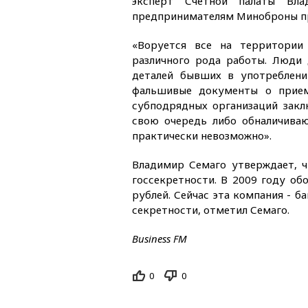
эксперт Счётной палаты Вл
предпринимателям Миноброны пр
«Воруется все на территории 
различного рода работы. Люди 
деталей бывших в употреблени
фальшивые документы о прием
субподрядных организаций закл
свою очередь либо обналичиваю
практически невозможно».
Владимир Семаго утверждает, 
госсекретности. В 2009 году о
рублей. Сейчас эта компания - 
секретности, отметил Семаго.
Business FM
0
0