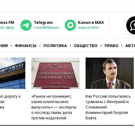
ness FM
Telegram
Канал в MAX
ой эфир
t.me/BFMnews
max.ru/bfm
НИИ
ФИНАНСЫ
ПОЛИТИКА
ОБЩЕСТВО
ПРАВО
АВТ
л дорогу к
«Рынок не понимает,
Как Россию попытались
ии
какие книги можно
сравнить с Венгрией и
ва
выпускать» — эксперты
Словакией.
о последствиях дела
Комментарий Георгия
против издателей
Бовта