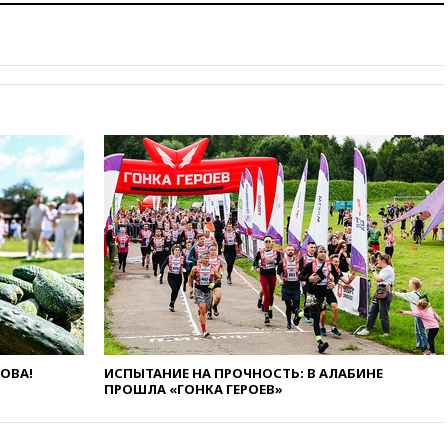
вчера, 22:20
Путин назвал 76-ю
гвардейскую десантно-
штурмовую дивизию
легендарной
вчера, 22:15
Путин заслушал
доклад о ситуации на
добропольском направлении
вчера, 21:58
Генпрокуратура
признала нежелательным в
РФ американский Human
Rights Foundation
вчера, 21:35
«Аэрофлот»
отменяет часть рейсов в Сочи
и Геленджик
вчера, 21:25
Руслан Терновой
выиграл золото чемпионата
Европы в прыжках с 10-
ЛОВА!
ИСПЫТАНИЕ НА ПРОЧНОСТЬ: В АЛАБИНЕ
метровой вышки
ПРОШЛА «ГОНКА ГЕРОЕВ»
вчера, 21:10
РФ не получала
обращений о прекращении
концессии строительства ж/д