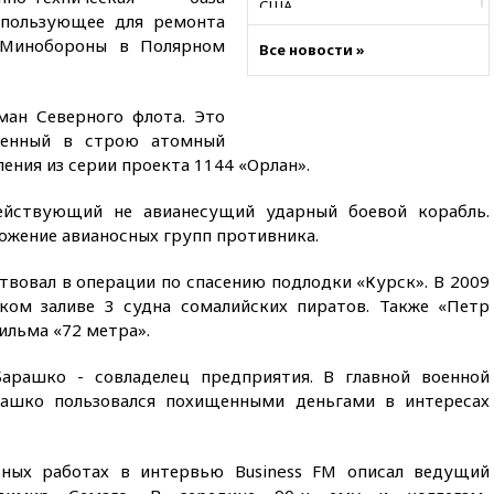
США
спользующее для ремонта
09:36
Исландия и Черногория
 Минобороны в Полярном
Все новости »
в 2028 году могут войти в
состав Евросоюза
09:18
Пашинян сообщил о
ман Северного флота. Это
приверженности Армении
венный в строю атомный
основополагающим
ения из серии проекта 1144 «Орлан».
принципам ЕАЭС
09:06
Гендиректора
йствующий не авианесущий ударный боевой корабль.
удмуртской «Ижавиа»
ожение авианосных групп противника.
попросили уволиться
твовал в операции по спасению подлодки «Курск». В 2009
08:51
Рубио попросил Лаврова
освободить бывшего
ком заливе 3 судна сомалийских пиратов. Также «Петр
американского морпеха,
ильма «72 метра».
осужденного в России
арашко - совладелец предприятия. В главной военной
08:22
В Екатеринбурге
атакован склад Wildberries
рашко пользовался похищенными деньгами в интересах
07:52
В Таиланде ученик
устроил стрельбу в школе:
есть жертвы
ных работах в интервью Business FM описал ведущий