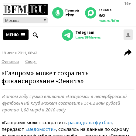
16+
Канал в
прямой
эфир
MAX
Москва
max.ru/bfm
Telegram
МЕНЮ
t.me/BFMnews
18 июля 2011, 08:43
Финансы
Спорт
«Газпром» может сократить
финансирование «Зенита»
В этом году сумма вливания «Газпрома» в петербургский
футбольный клуб может составить 514,2 млн рублей
против 1,08 млрд в 2010 году
«Газпром» может сократить
расходы на футбол
,
передают
«Ведомости»
, ссылаясь на данные по одному
из спонсоров футбольного клуба — компании «Газпром