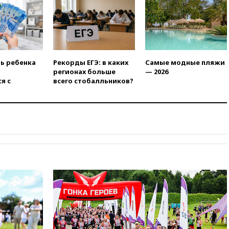
российского гражданства
станет значительно дороже
вчера, 22:20
Путин назвал 76-ю
гвардейскую десантно-
штурмовую дивизию
легендарной
ть ребенка
Рекорды ЕГЭ: в каких
Самые модные пляжи
регионах больше
— 2026
вчера, 22:15
Путин заслушал
я с
всего стобалльников?
доклад о ситуации на
добропольском направлении
вчера, 21:58
Генпрокуратура
признала нежелательным в
РФ американский Human
Rights Foundation
вчера, 21:35
«Аэрофлот»
отменяет часть рейсов в Сочи
и Геленджик
вчера, 21:25
Руслан Терновой
выиграл золото чемпионата
Европы в прыжках с 10-
метровой вышки