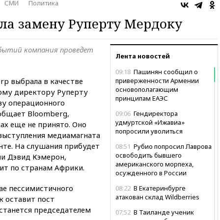
СМИ
Политика
ла замену Руперту Мердоку
обытий компания проведет
Лента новостей
09:18
Пашинян сообщил о
rp выбрала в качестве
приверженности Армении
основополагающим
ому директору Руперту
принципам ЕАЭС
ву операционного
ообщает Bloomberg,
09:06
Гендиректора
удмуртской «Ижавиа»
ах еще не принято. Оно
попросили уволиться
 выступления медиамагната
нте. На слушания прибудет
08:51
Рубио попросил Лаврова
освободить бывшего
и Дэвид Кэмерон,
американского морпеха,
ит по странам Африки.
осужденного в России
чае пессимистичного
08:22
В Екатеринбурге
атакован склад Wildberries
к оставит пост
останется председателем
07:52
В Таиланде ученик