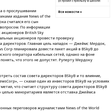
устроил стрельбу в школе:
есть жертвы
ла о прослушивании
Все новости »
07:00
Лесной пожар в 30
иками издания News of the
километрах от Ванкувера
ка считался его сын
привел к эвакуации жителей
 вопросом. По информации
06:00
Суд обязал Meta
акционеров British Sky
выплатить $567 млн по делу о
стальных акционеров провести проверку
вреде психическому
здоровью детей
а директоров. Главная цель нападок — Джеймс Мердок,
ws Corp планировала довести пакет акций в BSkyB до
05:51
Трамп подписал указ
ского оператора кабельных сетей, однако на фоне
против «родильного туризма»
в США
 понять, что этого не допустят. Руперту Мердоку
04:00
Суд взыскал почти 5 млн
рублей в пользу семьи
треть состав совета директоров BSkyB и то влияние,
отравившегося в детсаду
мальчика
ewsCorp», — сказал один из инвесторов BSkyB на условиях
тметил, что считает структуру совета директоров BSkyB
03:00
МИД РФ: попытки Запада
то целью миноритариев является отставка Джеймса
рассорить Россию и Казахстан
обречены на провал
02:00
Ни один водоем Англии
онных переговоров журналистами News of the World
не соответствует нормам