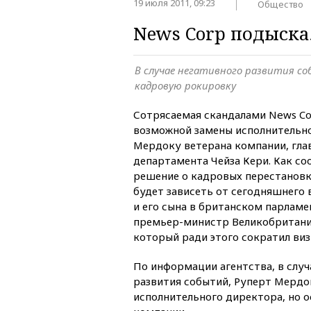
19 июля 2011, 09:23
Общество
News Corp подыска
В случае негативного развития с
кадровую рокировку
Сотрясаемая скандалами News Co
возможной замены исполнительн
Мердоку ветерана компании, гла
департамента Чейза Кери. Как с
решение о кадровых перестановк
будет зависеть от сегодняшнего
и его сына в британском парламе
премьер-министр Великобритани
который ради этого сократил виз
По информации агентства, в слу
развития событий, Руперт Мердо
исполнительного директора, но 