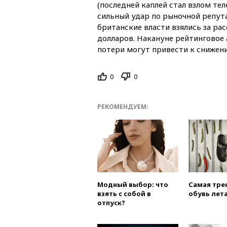
(последней каплей стал взлом тел
сильный удар по рыночной репута
британские власти взялись за ра
долларов. Накануне рейтинговое 
потери могут привести к снижен
0
0
РЕКОМЕНДУЕМ:
Модный выбор: что
Самая тре
взять с собой в
обувь лета
отпуск?