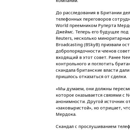
компании.
До расследования в Британии де
телефонных переговоров сотрудн
World преемником Руперта Мердо
Джеймс. Теперь его будущее под
Reuters, несколько миноритарных 
Broadcasting (BSkyB) призвали о
добропорядочности членов совет
входящий в этот совет. Ранее Ne
контрольного и поглотить британ
скандала британские власти дали
пришлось отказаться от сделки.
«Мы думаем, они должны пересмо
которое оказывается связями с N
анонимности. Другой источник о
«заковыристой», но отрицает, ч
Мердока.
Скандал с прослушиванием телеф