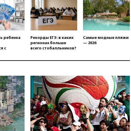
вчера, 20:00
Зеленский 8
августа посетит Сербию с
официальным визитом
вчера, 19:58
В Госдуму будет
внесен законопроект об
ть ребенка
Рекорды ЕГЭ: в каких
Самые модные пляжи
отмене ЕГЭ
регионах больше
— 2026
вчера, 19:50
Аэропорты Сочи и
я с
всего стобалльников?
Ярославля приостановили
работу
вчера, 19:35
WP: Трамп
призвал доноров-
республиканцев поддержать
Вэнса на выборах 2028 года
вчера, 19:20
Число ломбардов
в РФ превысило максимум
2022 года
вчера, 19:15
Жуковский и
аэропорт Геленджика
возобновили работу