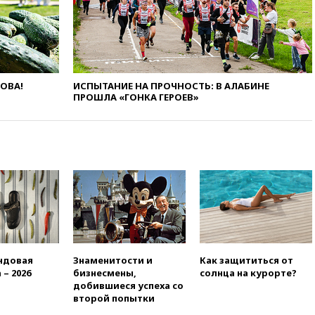
вчера, 21:10
РФ не получала
обращений о прекращении
концессии строительства ж/д
в Армении
вчера, 21:00
В России вновь
обсуждают эксперимент по
ЛОВА!
ИСПЫТАНИЕ НА ПРОЧНОСТЬ: В АЛАБИНЕ
онлайн-продаже алкоголя
ПРОШЛА «ГОНКА ГЕРОЕВ»
вчера, 20:45
Матвиенко:
россиянам могут
рекомендовать не посещать
Армению
вчера, 20:35
ПВО за день
сбила еще 281 украинский
беспилотник над Россией
вчера, 20:27
Ямпольская
призвала оптимизировать
олимпиады для поступления в
вузы
ндовая
Знаменитости и
Как защититься от
 – 2026
бизнесмены,
солнца на курорте?
вчера, 20:15
Минтранс
добившиеся успеха со
предложил оплачивать
второй попытки
защиту дорог от БПЛА из
средств на ремонт