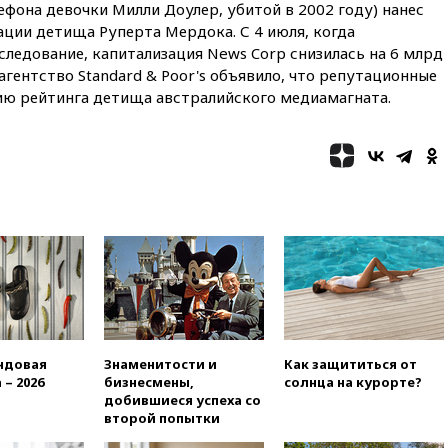
ефона девочки Милли Доулер, убитой в 2002 году) нанес
химической безопасности
ции детища Руперта Мердока. С 4 июля, когда
01:00
Трамп: США сами
сследование, капитализация News Corp снизилась на 6 млрд
нуждаются в дальнобойных
агентство Standard & Poor's объявило, что репутационные
ракетах и системах Patriot
ию рейтинга детища австралийского медиамагната.
00:01
Трамп заявил о
необходимости пополнения
арсенала США
вчера, 23:28
Слуцкий призвал
признать «Яблоко»
нежелательной организацией
вчера, 23:15
В Смоленске
ребенок и женщина погибли
при падении деревьев во
время урагана
вчера, 22:55
В Москве в
пятницу ожидаются ливни
ндовая
Знаменитости и
Как защититься от
вчера, 22:35
Винисиус
 – 2026
бизнесмены,
солнца на курорте?
продлил контракт с «Реалом»
добившиеся успеха со
до 2032 года
второй попытки
вчера, 22:28
Отказаться от