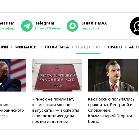
ness FM
Telegram
Канал в MAX
ой эфир
t.me/BFMnews
max.ru/bfm
НИИ
ФИНАНСЫ
ПОЛИТИКА
ОБЩЕСТВО
ПРАВО
АВТ
«Рынок не понимает,
Как Россию попытались
ании
какие книги можно
сравнить с Венгрией и
украинского
выпускать» — эксперты
Словакией.
есть
о последствиях дела
Комментарий Георгия
против издателей
Бовта