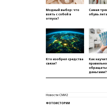
Модный выбор: что
Самая тре
взять с собой в
обувь лета
отпуск?
Кто изобрел средства
Как научи
связи?
правильно
обращатьс
деньгами?
Новости СМИ2
ФОТОИСТОРИИ