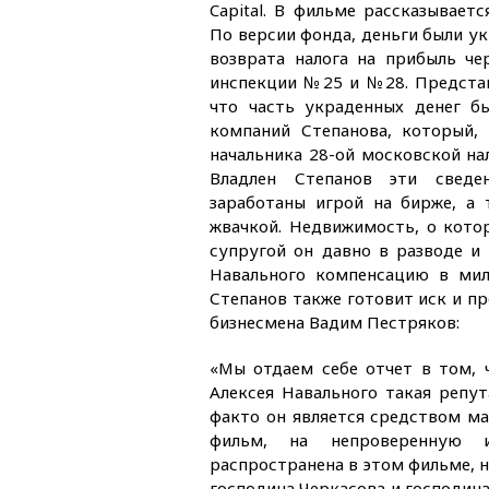
Capital. В фильме рассказывает
По версии фонда, деньги были у
возврата налога на прибыль че
инспекции №25 и №28. Предста
что часть украденных денег б
компаний Степанова, который,
начальника 28-ой московской на
Владлен Степанов эти сведен
заработаны игрой на бирже, а 
жвачкой. Недвижимость, о которо
супругой он давно в разводе и
Навального компенсацию в мил
Степанов также готовит иск и пр
бизнесмена Вадим Пестряков:
«Мы отдаем себе отчет в том, 
Алексея Навального такая репут
факто он является средством ма
фильм, на непроверенную и
распространена в этом фильме, н
господина Черкасова и господин