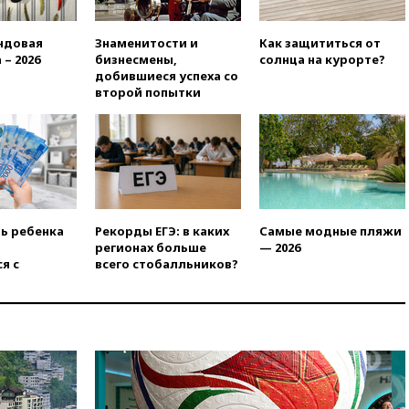
вчера, 20:00
Зеленский 8
августа посетит Сербию с
ндовая
Знаменитости и
Как защититься от
официальным визитом
 – 2026
бизнесмены,
солнца на курорте?
добившиеся успеха со
вчера, 19:58
В Госдуму будет
второй попытки
внесен законопроект об
отмене ЕГЭ
вчера, 19:50
Аэропорты Сочи и
Ярославля приостановили
работу
вчера, 19:35
WP: Трамп
призвал доноров-
ть ребенка
Рекорды ЕГЭ: в каких
Самые модные пляжи
республиканцев поддержать
регионах больше
— 2026
Вэнса на выборах 2028 года
я с
всего стобалльников?
вчера, 19:20
Число ломбардов
в РФ превысило максимум
2022 года
вчера, 19:15
Жуковский и
аэропорт Геленджика
возобновили работу
вчера, 19:00
Путин уточнил