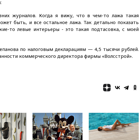
:
01:00
Трамп: США сами
вних журналов. Когда я вижу, что в чем-то лажа такая
нуждаются в дальнобойных
ракетах и системах Patriot
ожет быть, и все остальное лажа. Так детально показать
кие-то левые интерьеры - это такая подтасовка, с моей
00:01
Трамп заявил о
необходимости пополнения
арсенала США
епанова по налоговым декларациям — 4,5 тысячи рублей.
вчера, 23:28
Слуцкий призвал
анности коммерческого директора фирмы «Волсстрой».
признать «Яблоко»
нежелательной организацией
вчера, 23:15
В Смоленске
ребенок и женщина погибли
при падении деревьев во
время урагана
вчера, 22:55
В Москве в
пятницу ожидаются ливни
вчера, 22:35
Винисиус
продлил контракт с «Реалом»
до 2032 года
вчера, 22:28
Отказаться от