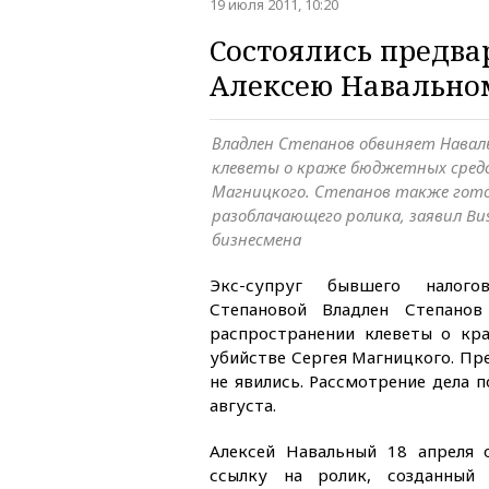
19 июля 2011, 10:20
Состоялись предва
Алексею Навально
Владлен Степанов обвиняет Навал
клеветы о краже бюджетных средс
Магницкого. Степанов также гот
разоблачающего ролика, заявил Bus
бизнесмена
Экс-супруг бывшего налого
Степановой Владлен Степанов
распространении клеветы о кр
убийстве Сергея Магницкого. Пре
не явились. Рассмотрение дела п
августа.
Алексей Навальный 18 апреля
ссылку на ролик, созданный 