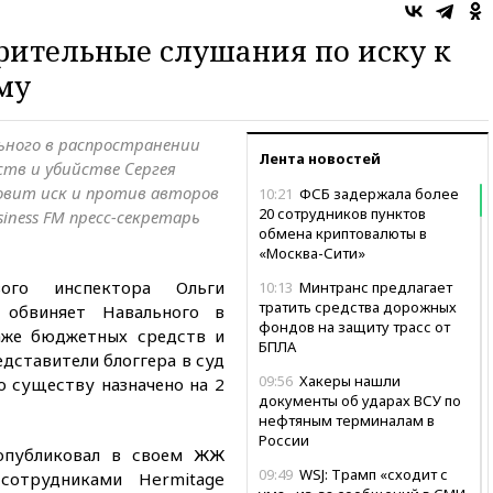
рительные слушания по иску к
му
ьного в распространении
Лента новостей
тв и убийстве Сергея
овит иск и против авторов
10:21
ФСБ задержала более
20 сотрудников пунктов
iness FM пресс-секретарь
обмена криптовалюты в
«Москва-Сити»
вого инспектора Ольги
10:13
Минтранс предлагает
тратить средства дорожных
 обвиняет Навального в
фондов на защиту трасс от
аже бюджетных средств и
БПЛА
дставители блоггера в суд
09:56
Хакеры нашли
о существу назначено на 2
документы об ударах ВСУ по
нефтяным терминалам в
России
 опубликовал в своем ЖЖ
09:49
WSJ: Трамп «сходит с
сотрудниками Hermitage