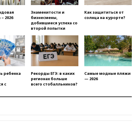
российского гражданства
станет значительно дороже
ндовая
Знаменитости и
Как защититься от
вчера, 22:20
Путин назвал 76-ю
 – 2026
бизнесмены,
солнца на курорте?
гвардейскую десантно-
добившиеся успеха со
штурмовую дивизию
второй попытки
легендарной
вчера, 22:15
Путин заслушал
доклад о ситуации на
добропольском направлении
вчера, 21:58
Генпрокуратура
признала нежелательным в
РФ американский Human
ть ребенка
Рекорды ЕГЭ: в каких
Самые модные пляжи
Rights Foundation
регионах больше
— 2026
я с
всего стобалльников?
вчера, 21:35
«Аэрофлот»
отменяет часть рейсов в Сочи
и Геленджик
вчера, 21:25
Руслан Терновой
выиграл золото чемпионата
Европы в прыжках с 10-
метровой вышки
вчера, 21:10
РФ не получала