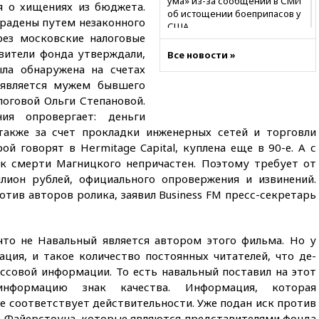
ума» из-за сообщений в СМИ
ся о хищениях из бюджета.
об истощении боеприпасов у
крадены путем незаконного
США
рез московские налоговые
09:36
Исландия и Черногория
вители фонда утверждали,
Все новости »
в 2028 году могут войти в
ыла обнаружена на счетах
состав Евросоюза
 является мужем бывшего
09:18
Пашинян сообщил о
логовой Ольги Степановой.
приверженности Армении
ия опровергает: деньги
основополагающим
также за счет прокладки инженерных сетей и торговли
принципам ЕАЭС
й говорят в Hermitage Capital, куплена еще в 90-е. А с
09:06
Гендиректора
 к смерти Магницкого непричастен. Поэтому требует от
удмуртской «Ижавиа»
лион рублей, официального опровержения и извинений.
попросили уволиться
отив авторов ролика, заявил Business FM пресс-секретарь
08:51
Рубио попросил Лаврова
освободить бывшего
американского морпеха,
что не Навальный является автором этого фильма. Но у
осужденного в России
ация, и такое количество постоянных читателей, что де-
08:22
В Екатеринбурге
ссовой информации. То есть навальный поставил на этот
атакован склад Wildberries
нформацию знак качества. Информация, которая
07:52
В Таиланде ученик
е соответствует действительности. Уже подан иск против
устроил стрельбу в школе:
а Файерстоуна, которые являются представителями фонда