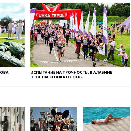
обращений о прекращении
концессии строительства ж/д
в Армении
вчера, 21:00
В России вновь
обсуждают эксперимент по
онлайн-продаже алкоголя
вчера, 20:45
Матвиенко:
россиянам могут
рекомендовать не посещать
Армению
вчера, 20:35
ПВО за день
ЛОВА!
ИСПЫТАНИЕ НА ПРОЧНОСТЬ: В АЛАБИНЕ
сбила еще 281 украинский
ПРОШЛА «ГОНКА ГЕРОЕВ»
беспилотник над Россией
вчера, 20:27
Ямпольская
призвала оптимизировать
олимпиады для поступления в
вузы
вчера, 20:15
Минтранс
предложил оплачивать
защиту дорог от БПЛА из
средств на ремонт