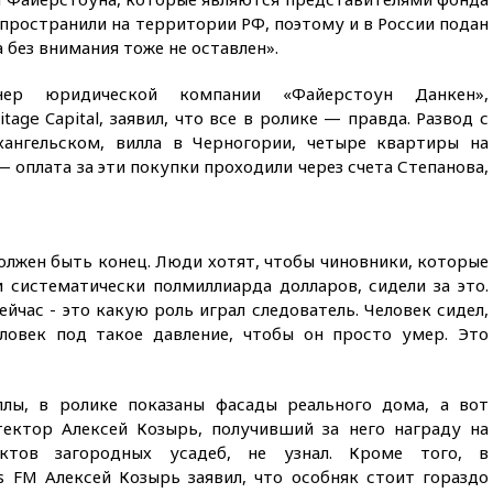
есть жертвы
спространили на территории РФ, поэтому и в России подан
07:00
Лесной пожар в 30
а без внимания тоже не оставлен».
километрах от Ванкувера
привел к эвакуации жителей
нер юридической компании «Файерстоун Данкен»,
ge Capital, заявил, что все в ролике — правда. Развод с
06:00
Суд обязал Meta
выплатить $567 млн по делу о
хангельском, вилла в Черногории, четыре квартиры на
вреде психическому
 оплата за эти покупки проходили через счета Степанова,
здоровью детей
05:51
Трамп подписал указ
против «родильного туризма»
в США
должен быть конец. Люди хотят, чтобы чиновники, которые
 систематически полмиллиарда долларов, сидели за это.
04:00
Суд взыскал почти 5 млн
рублей в пользу семьи
ейчас - это какую роль играл следователь. Человек сидел,
отравившегося в детсаду
еловек под такое давление, чтобы он просто умер. Это
мальчика
03:00
МИД РФ: попытки Запада
рассорить Россию и Казахстан
ллы, в ролике показаны фасады реального дома, а вот
обречены на провал
ектор Алексей Козырь, получивший за него награду на
ктов загородных усадеб, не узнал. Кроме того, в
02:00
Ни один водоем Англии
не соответствует нормам
s FM Алексей Козырь заявил, что особняк стоит гораздо
химической безопасности