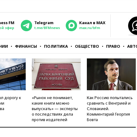
ness FM
Telegram
Канал в MAX
ой эфир
t.me/BFMnews
max.ru/bfm
НИИ
ФИНАНСЫ
ПОЛИТИКА
ОБЩЕСТВО
ПРАВО
АВТ
л дорогу к
«Рынок не понимает,
Как Россию попытались
ии
какие книги можно
сравнить с Венгрией и
ва
выпускать» — эксперты
Словакией.
о последствиях дела
Комментарий Георгия
против издателей
Бовта