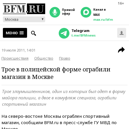
16+
Канал в
прямой
эфир
MAX
Москва
max.ru/bfm
Telegram
МЕНЮ
t.me/BFMnews
19 июля 2011, 14:01
Происшествия
Общество
Право
Трое в полицейской форме ограбили
магазин в Москве
Трое злоумышленников, один из которых был одет в форму
майора полиции, а двое в камуфляж спецназа, ограбили
спортивный магазин
На северо-востоке Москвы ограблен спортивный
магазин, сообщили BFM.ru в пресс-службе ГУ МВД по
Москве.