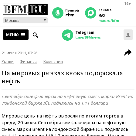
16+
Канал в
прямой
эфир
MAX
Москва
max.ru/bfm
Telegram
МЕНЮ
t.me/BFMnews
21 июля 2011, 07:26
Рынки
Финансы
Компании
На мировых рынках вновь подорожала
нефть
Сентябрьские фьючерсы на нефтяную смесь марки Brent на
лондонской бирже IСE поднялись на 1,11 доллара
Мировые цены на нефть выросли по итогам торгов в
среду, 20 июля. Сентябрьские фьючерсы на нефтяную
смесь марки Brent на лондонской бирже IСE поднялись
на 1,11 доллара до 118,17 доллара за баррель. На нью-