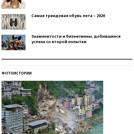
Самая трендовая обувь лета – 2026
Знаменитости и бизнесмены, добившиеся
успеха со второй попытки
Как защититься от солнца на курорте?
ФОТОИСТОРИИ
Кто изобрел средства связи?