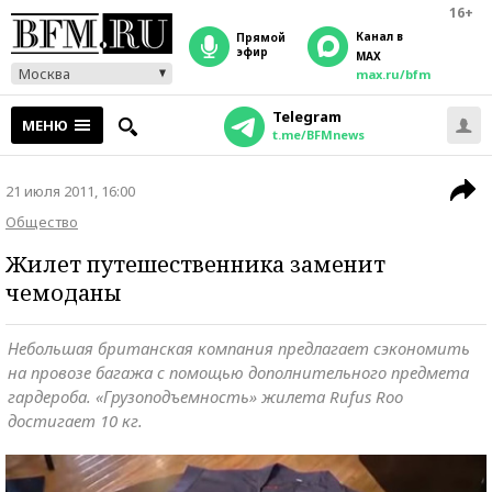
16+
Канал в
прямой
эфир
MAX
Москва
max.ru/bfm
Telegram
МЕНЮ
t.me/BFMnews
21 июля 2011, 16:00
Общество
Жилет путешественника заменит
чемоданы
Небольшая британская компания предлагает сэкономить
на провозе багажа с помощью дополнительного предмета
гардероба. «Грузоподъемность» жилета Rufus Roo
достигает 10 кг.