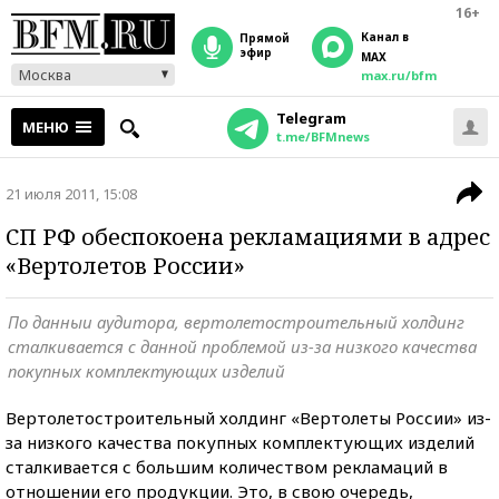
16+
Канал в
прямой
эфир
MAX
Москва
max.ru/bfm
Telegram
МЕНЮ
t.me/BFMnews
21 июля 2011, 15:08
СП РФ обеспокоена рекламациями в адрес
«Вертолетов России»
По данныи аудитора, вертолетостроительный холдинг
сталкивается с данной проблемой из-за низкого качества
покупных комплектующих изделий
Вертолетостроительный холдинг «Вертолеты России» из-
за низкого качества покупных комплектующих изделий
сталкивается с большим количеством рекламаций в
отношении его продукции. Это, в свою очередь,