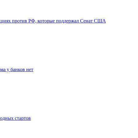
нкциях против РФ, которые поддержал Сенат США
ма у банков нет
родных стартов