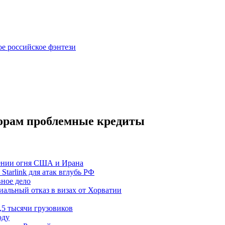
ое российское фэнтези
торам проблемные кредиты
щении огня США и Ирана
Starlink для атак вглубь РФ
вное дело
альный отказ в визах от Хорватии
5 тысячи грузовиков
оду