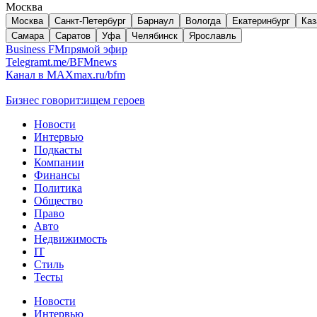
Москва
Москва
Санкт-Петербург
Барнаул
Вологда
Екатеринбург
Каз
Самара
Саратов
Уфа
Челябинск
Ярославль
Business FM
прямой эфир
Telegram
t.me/BFMnews
Канал в MAX
max.ru/bfm
Бизнес говорит:
ищем героев
Новости
Интервью
Подкасты
Компании
Финансы
Политика
Общество
Право
Авто
Недвижимость
IT
Стиль
Тесты
Новости
Интервью