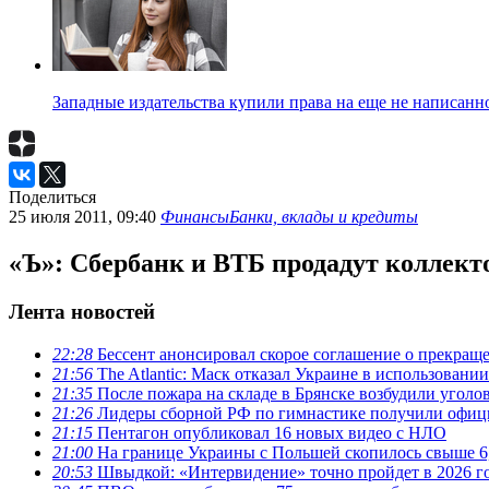
Западные издательства купили права на еще не написанн
Поделиться
25 июля 2011, 09:40
Финансы
Банки, вклады и кредиты
«Ъ»: Сбербанк и ВТБ продадут коллек
Лента новостей
22:28
Бессент анонсировал скорое соглашение о прекра
21:56
The Atlantic: Маск отказал Украине в использовании 
21:35
После пожара на складе в Брянске возбудили уголо
21:26
Лидеры сборной РФ по гимнастике получили офици
21:15
Пентагон опубликовал 16 новых видео с НЛО
21:00
На границе Украины с Польшей скопилось свыше 6,
20:53
Швыдкой: «Интервидение» точно пройдет в 2026 г