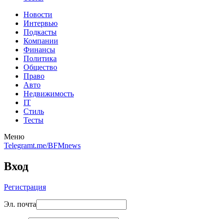
Новости
Интервью
Подкасты
Компании
Финансы
Политика
Общество
Право
Авто
Недвижимость
IT
Стиль
Тесты
Меню
Telegram
t.me/BFMnews
Вход
Регистрация
Эл. почта