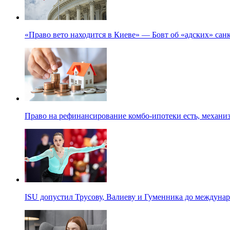
«Право вето находится в Киеве» — Бовт об «адских» са
Право на рефинансирование комбо-ипотеки есть, механиз
ISU допустил Трусову, Валиеву и Гуменника до междуна