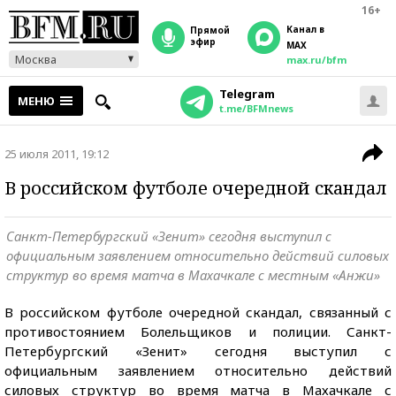
16+
Канал в
прямой
эфир
MAX
Москва
max.ru/bfm
Telegram
МЕНЮ
t.me/BFMnews
25 июля 2011, 19:12
В российском футболе очередной скандал
Санкт-Петербургский «Зенит» сегодня выступил с
официальным заявлением относительно действий силовых
структур во время матча в Махачкале с местным «Анжи»
В российском футболе очередной скандал, связанный с
противостоянием Болельщиков и полиции. Санкт-
Петербургский «Зенит» сегодня выступил с
официальным заявлением относительно действий
силовых структур во время матча в Махачкале с