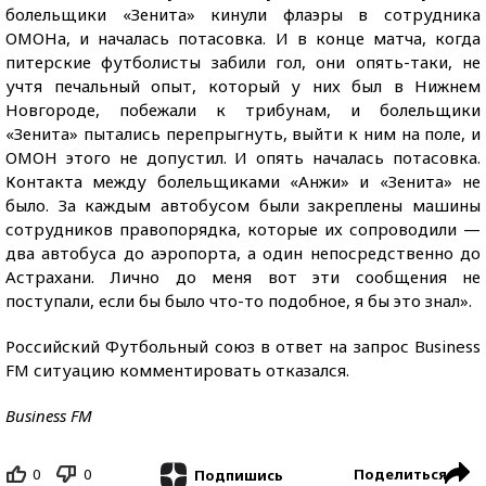
болельщики «Зенита» кинули флаэры в сотрудника
ОМОНа, и началась потасовка. И в конце матча, когда
питерские футболисты забили гол, они опять-таки, не
учтя печальный опыт, который у них был в Нижнем
Новгороде, побежали к трибунам, и болельщики
«Зенита» пытались перепрыгнуть, выйти к ним на поле, и
ОМОН этого не допустил. И опять началась потасовка.
Контакта между болельщиками «Анжи» и «Зенита» не
было. За каждым автобусом были закреплены машины
сотрудников правопорядка, которые их сопроводили —
два автобуса до аэропорта, а один непосредственно до
Астрахани. Лично до меня вот эти сообщения не
поступали, если бы было что-то подобное, я бы это знал».
Российский Футбольный союз в ответ на запрос Business
FM ситуацию комментировать отказался.
Business FM
0
0
Поделиться
Подпишись