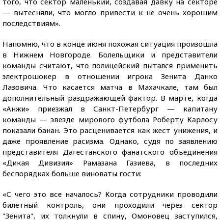
того, что сектор маленький, создавая давку на секторе
— вытесняли, что могло привести к не очень хорошим
последствиям».
Напомню, что в конце июня похожая ситуация произошла
в Нижнем Новгороде. Болельщики и представители
команды считают, что полицейский пытался применить
электрошокер в отношении игрока Зенита Данко
Лазовича. Что касается матча в Махачкале, там был
дополнительный раздражающей фактор. В марте, когда
«Анжи» приезжал в Санкт-Петербург — капитану
команды — звезде мирового футбола Роберту Карлосу
показали банан. Это расценивается как жест унижения, и
даже проявление расизма. Однако, судя по заявлению
представителя Дагестанского фанатского объединения
«Дикая Дивизия» Рамазана Газиева, в последних
беспорядках больше виноваты гости:
«С чего это все началось? Когда сотрудники проводили
билетный контроль, они проходили через сектор
"Зенита", их толкнули в спину, Омоновец заступился,