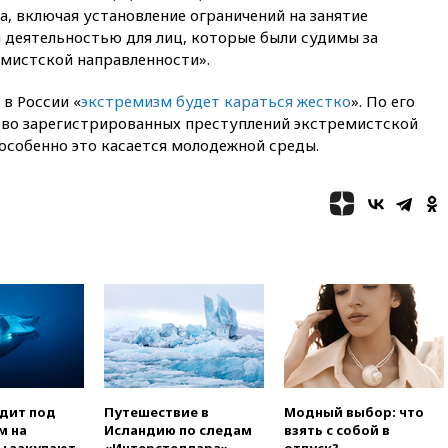
14:43
Турция ограничила
, включая установление ограничений на занятие
судоходство в Черном море
 деятельностью для лиц, которые были судимы за
14:20
Генпрокурором США
мистской направленности».
стал Тодд Бланш
 в России «
экстремизм будет караться жестко
». По его
13:37
Пляжи Геленджика
тво зарегистрированных преступлений экстремистской
закрыты из-за опасности БПЛА
особенно это касается молодежной среды.
13:03
Испания ввела
погранконтроль для
итальянских туристов
12:27
Возгорание на Ильском
НПЗ, вызванное атакой БПЛА,
потушили
11:47
Суд оставил под
арестом Rolls-Royce блогера
Лерчек
11:07
При столкновении
катера и лодки под Самарой
погибли два человека
одит под
Путешествие в
Модный выбор: что
10:27
Движение по трассе
м на
Исландию по следам
взять с собой в
«Новороссия» восстановлено