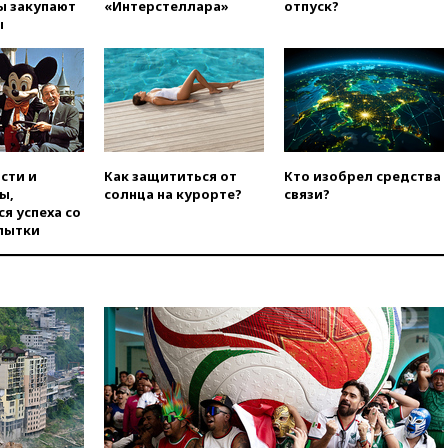
ЕС
ы закупают
«Интерстеллара»
отпуск?
ы
вчера, 22:59
На башню
ресторана «Армения» в
Москве вернут утраченную
скульптуру балерины
вчера, 22:45
Литовец
протаранил погранпункт при
попытке попасть в Россию
сти и
Как защититься от
Кто изобрел средства
вчера, 22:28
Бессент
ы,
солнца на курорте?
связи?
анонсировал скорое
я успеха со
соглашение о прекращении
пытки
огня США и Ирана
вчера, 22:15
Три человека
получили ножевые ранения
при нападении в Чехии
вчера, 22:00
Путин поручил
выделить средства на новые
РЛС для Белгородской
области
вчера, 21:56
The Atlantic: Маск
отказал Украине в