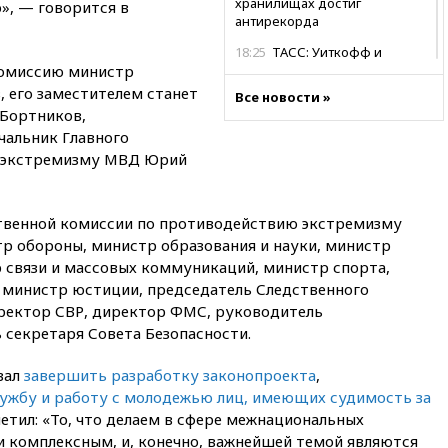
хранилищах достиг
», — говорится в
антирекорда
18:25
ТАСС: Уиткофф и
комиссию министр
Кушнер могут вскоре посетить
Москву и Киев
 его заместителем станет
Все новости »
 Бортников,
17:43
«Тиса» выдвинула экс-
чальник Главного
председателя Верховного
суда на пост президента
ю экстремизму МВД Юрий
Венгрии
16:50
Politico: «Газовая
ственной комиссии по противодействию экстремизму
авантюра Германии ставит под
угрозу европейскую зиму»
р обороны, министр образования и науки, министр
р связи и массовых коммуникаций, министр спорта,
16:16
Беспилотник взорвался
 министр юстиции, председатель Следственного
вблизи газопровода в
Болгарии
ректор СВР, директор ФМС, руководитель
 секретаря Совета Безопасности.
15:25
При атаке БПЛА в
Белгородской области погиб
вал
завершить разработку законопроекта
мирный житель
,
лужбу и работу с молодежью лиц, имеющих судимость за
14:54
В Аргентине умер отец
метил: «То, что делаем в сфере межнациональных
футболиста Лионеля Месси
и комплексным, и, конечно, важнейшей темой являются