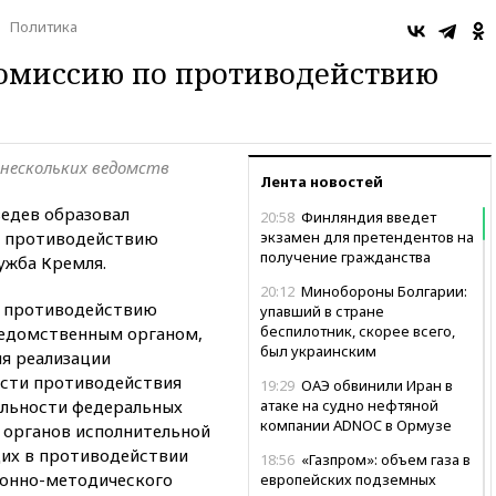
Политика
комиссию по противодействию
 нескольких ведомств
Лента новостей
едев образовал
20:58
Финляндия введет
 противодействию
экзамен для претендентов на
получение гражданства
ужба Кремля.
20:12
Минобороны Болгарии:
о противодействию
упавший в стране
беспилотник, скорее всего,
ведомственным органом,
был украинским
ия реализации
асти противодействия
19:29
ОАЭ обвинили Иран в
ельности федеральных
атаке на судно нефтяной
компании ADNOC в Ормузе
и органов исполнительной
их в противодействии
18:56
«Газпром»: объем газа в
ионно-методического
европейских подземных