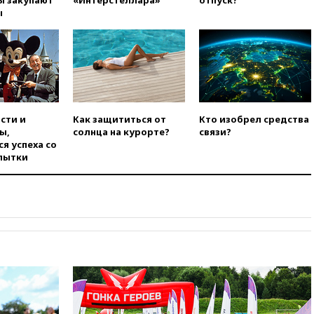
ы закупают
«Интерстеллара»
отпуск?
ы
09:55
Силы ПВО перехватили
за утро 85 БПЛА над
территорией РФ
09:25
Ильский НПЗ на Кубани
загорелся после падения
обломков дрона
08:57
Собянин сообщил о
сти и
Как защититься от
Кто изобрел средства
девяти БПЛА, сбитых на
ы,
солнца на курорте?
связи?
подлете к Москве
я успеха со
08:42
Силы ПВО сбили почти
пытки
400 БПЛА над российскими
регионами
08:16
Лукашенко призвал
белорусов покупать избы в
селах
07:30
Нигерия стала
крупнейшим поставщиком
авиатоплива в Европу
06:30
США и Колумбия
обсуждают координацию