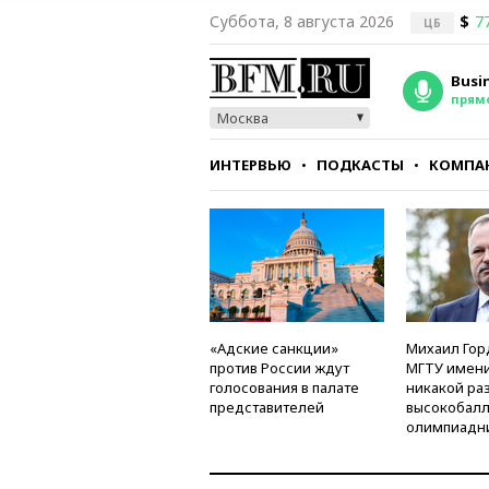
Суббота, 8 августа 2026
$
7
ЦБ
Busi
прям
Москва
ИНТЕРВЬЮ
ПОДКАСТЫ
КОМПА
СТИЛЬ
ТЕСТЫ
«Адские санкции»
Михаил Гор
против России ждут
МГТУ имени
голосования в палате
никакой ра
представителей
высокобалл
олимпиадн