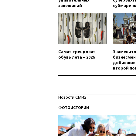
удивительных
суперъяхт
завещаний
субмарин
Самая трендовая
Знаменито
обувь лета – 2026
бизнесмен
добившиес
второй по
Новости СМИ2
ФОТОИСТОРИИ