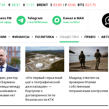
7.96
€
88.91
¥
11.51
BRENT
$
83.89
/ ₽
6540
RTS
827.75
ness FM
Telegram
Канал в MAX
ой эфир
t.me/BFMnews
max.ru/bfm
НИИ
ФИНАНСЫ
ПОЛИТИКА
ОБЩЕСТВО
ПРАВО
АВТ
дин, ректор
«Это первый серьезный
Мадрид ответил на
 Баумана:
шаг к географической
проверки Италии
зницы между
деэскалации» —
собственным
ьниками и
Кортунов о
пограничным контролем
иками нет
договоренности по
безопасности КТК