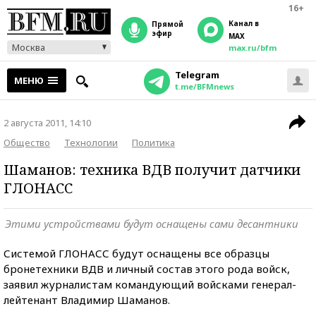
16+
Канал в
прямой
эфир
MAX
Москва
max.ru/bfm
Telegram
МЕНЮ
t.me/BFMnews
2 августа 2011, 14:10
Общество
Технологии
Политика
Шаманов: техника ВДВ получит датчики
ГЛОНАСС
Этими устройствами будут оснащены сами десантники
Системой ГЛОНАСС будут оснащены все образцы
бронетехники ВДВ и личный состав этого рода войск,
заявил журналистам командующий войсками генерал-
лейтенант Владимир Шаманов.