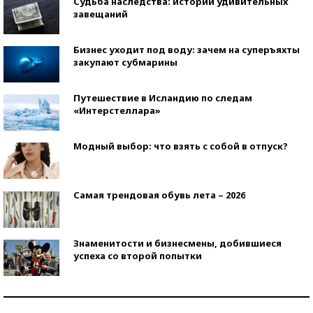
Судьба наследства: истории удивительных
завещаний
Бизнес уходит под воду: зачем на суперъяхты
закупают субмарины
Путешествие в Исландию по следам
«Интерстеллара»
Модный выбор: что взять с собой в отпуск?
Самая трендовая обувь лета – 2026
Знаменитости и бизнесмены, добившиеся
успеха со второй попытки
Как защититься от солнца на курорте?