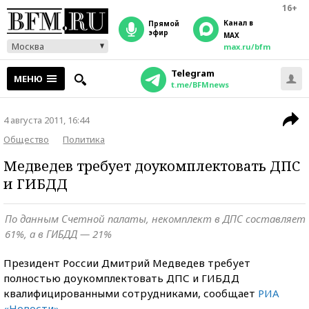
16+
Канал в
прямой
эфир
MAX
Москва
max.ru/bfm
Telegram
МЕНЮ
t.me/BFMnews
4 августа 2011, 16:44
Общество
Политика
Медведев требует доукомплектовать ДПС
и ГИБДД
По данным Счетной палаты, некомплект в ДПС составляет
61%, а в ГИБДД — 21%
Президент России Дмитрий Медведев требует
полностью доукомплектовать ДПС и ГИБДД
квалифицированными сотрудниками, сообщает
РИА
«Новости»
.