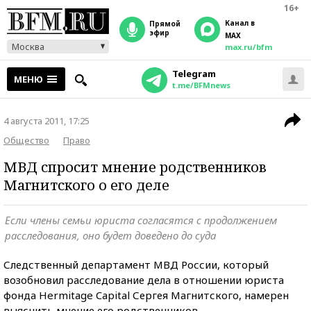
16+
Канал в
прямой
эфир
MAX
Москва
max.ru/bfm
Telegram
МЕНЮ
t.me/BFMnews
4 августа 2011, 17:25
Общество
Право
МВД спросит мнение родственников
Магнитского о его деле
Если члены семьи юриста согласятся с продолжением
расследования, оно будет доведено до суда
Следственный департамент МВД России, который
возобновил расследование дела в отношении юриста
фонда Hermitage Capital Сергея Магнитского, намерен
выяснить мнение его родственников.