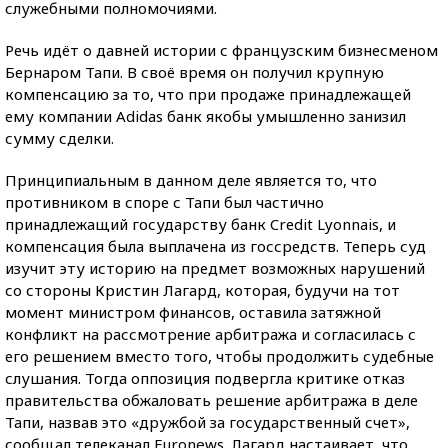
служебными полномочиями.
Речь идёт о давней истории с французским бизнесменом
Бернаром Тапи. В своё время он получил крупную
компенсацию за то, что при продаже принадлежащей
ему компании Adidas банк якобы умышленно занизил
сумму сделки.
Принципиальным в данном деле является то, что
противником в споре с Тапи был частично
принадлежащий государству банк Crеdit Lyonnais, и
компенсация была выплачена из госсредств. Теперь суд
изучит эту историю на предмет возможных нарушений
со стороны Кристин Лагард, которая, будучи на тот
момент министром финансов, оставила затяжной
конфликт на рассмотрение арбитража и согласилась с
его решением вместо того, чтобы продолжить судебные
слушания. Тогда оппозиция подвергла критике отказ
правительства обжаловать решение арбитража в деле
Тапи, назвав это «дружбой за государственный счет»,
сообщал телеканал Euronews. Лагард настаивает, что