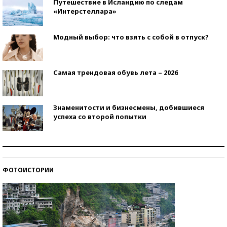
Путешествие в Исландию по следам
«Интерстеллара»
Модный выбор: что взять с собой в отпуск?
Самая трендовая обувь лета – 2026
Знаменитости и бизнесмены, добившиеся
успеха со второй попытки
Как защититься от солнца на курорте?
ФОТОИСТОРИИ
Кто изобрел средства связи?