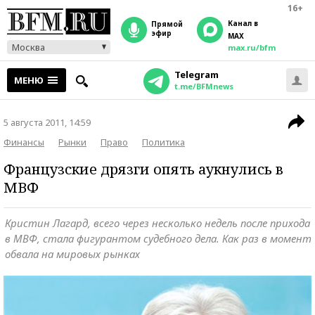
16+
Канал в
прямой
эфир
MAX
Москва
max.ru/bfm
Telegram
МЕНЮ
t.me/BFMnews
5 августа 2011, 14:59
Финансы
Рынки
Право
Политика
Французские дрязги опять аукнулись в
МВФ
Кристин Лагард, всего через несколько недель после прихода
в МВФ, стала фигурантом судебного дела. Как раз в момент
обвала на мировых рынках