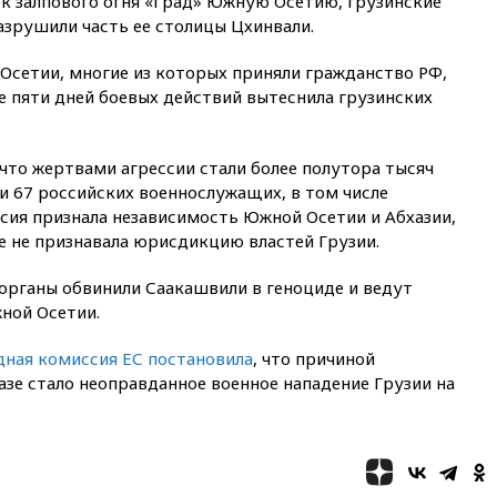
ок залпового огня «Град» Южную Осетию, грузинские
вчера, 20:47
Newsweek:
азрушили часть ее столицы Цхинвали.
«взрывная» диарея охватила
47 из 50 штатов США
Осетии, многие из которых приняли гражданство РФ,
вчера, 20:35
ПВО за 12 часов
ле пяти дней боевых действий вытеснила грузинских
сбила 200 украинских
беспилотников
вчера, 20:20
Третий комплект
что жертвами агрессии стали более полутора тысяч
золотых медалей выиграли на
ли 67 российских военнослужащих, в том числе
ЧЕ российские синхронистки
сия признала независимость Южной Осетии и Абхазии,
вчера, 20:15
ТАСС: жизни
е не признавала юрисдикцию властей Грузии.
главы «Уралдронзавода»
после взрыва ничего не
органы обвинили Саакашвили в геноциде и ведут
угрожает
ной Осетии.
вчера, 20:08
По всей Грузии
снова отключилось
ная комиссия ЕС постановила
, что причиной
электричество
зе стало неоправданное военное нападение Грузии на
вчера, 20:00
Зеленский связал
дефицит ракет с попыткой
Запада принудить Киев к
уступкам