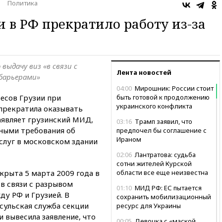
Политика
и в РФ прекратило работу из-за
выдачу виз «в связи с
Лента новостей
барьерами»
04:00
Мирошник: России стоит
есов Грузии при
быть готовой к продолжению
украинского конфликта
прекратила оказывать
аявляет грузинский МИД,
03:16
Трамп заявил, что
ными требования об
предпочел бы соглашение с
Ираном
слуг в московском здании
02:06
Лантратова: судьба
сотни жителей Курской
крыта 5 марта 2009 года в
области все еще неизвестна
в связи с разрывом
01:10
МИД РФ: ЕС пытается
у РФ и Грузией. В
сохранить мобилизационный
нсульская служба секции
ресурс для Украины
и вывесила заявление, что
00:05
Девочка с «маской