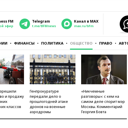
ness FM
Telegram
Канал в MAX
ой эфир
t.me/BFMnews
max.ru/bfm
НИИ
ФИНАНСЫ
ПОЛИТИКА
ОБЩЕСТВО
ПРАВО
АВТ
азрешили
Генпрокуратуре
«Никчемные
во и продажу
передали дело о
разговоры»: с кем на
зких
прошлогодней атаке
самом деле спорит мэр
ких классов
дронов на военные
Москвы. Комментарий
аэродромы
Георгия Бовта