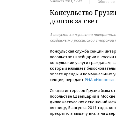
6 августа 2011, 17:42
Общество
Консульство Грузи
долгов за свет
5 августа консульство прекратило 
созданными российской стороной 
Консульская служба секции интер
посольстве Швейцарии в России 
консульские услуги гражданам, з
который называет безоснователь
оплате аренды и коммунальных у
секции, передает
РИА «Новости»
.
Секция интересов Грузии была от
посольстве Швейцарии в Москве 
дипломатических отношений межд
пятницу, 5 августа 2011 года, ко
прекратила выдачу виз, а на двер