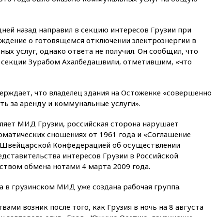
вчера, 22:22
Минфин: в июле
выросли нефтегазовые
доходы российского бюджета
дней назад направил в секцию интересов Грузии при
вчера, 22:15
Аксаков: ЦБ
ждение о готовящемся отключении электроэнергии в
согласовал первый стандарт
ных услуг, однако ответа не получил. Он сообщил, что
исламского банкинга
 секции Зурабом Ахалбедашвили, отметившим, «что
вчера, 21:43
Организаторы
«Интервидения»
подтвердили, что конкурс
ерждает, что владелец здания на Остоженке «совершенно
пройдет в Саудовской Аравии
ть за аренду и коммунальные услуги».
вчера, 21:35
Машков: в РФ
подготовили концепцию
ляет МИД Грузии, российская сторона нарушает
развития театрального
матических сношениях от 1961 года и «Соглашение
искусства до 2035 года
 Швейцарской Конфедерацией об осуществлении
вчера, 21:21
Правительство
дставительства интересов Грузии в Российской
РФ разрешило продажу
ством обмена нотами 4 марта 2009 года.
бензина старых
экологических классов
а в грузинском МИД уже создана рабочая группа.
вчера, 21:15
Путин обсудил с
Машковым 150-летие Союза
ами возник после того, как Грузия в ночь на 8 августа
театральных деятелей