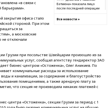
ановлена «в связи с
Бэтмена» показала лицо
 барьерами».
после последней операции
вчера, 23:35
Российского
ой закрытия офиса стало
Все новости »
историка Артема Кирпиченка
ийской стороной. При этом
арестовали в Израиле
ращаться за
вчера, 23:23
«Спартак»
стям», а московские
разгромил «Оренбург» в
о не отключали
Кубке России
вчера, 23:00
Пост Дмитриева в
X о миграционном кризисе в
ции Грузии при посольстве Швейцарии произошло из-за
Сеуте набрал миллион
оммунальных услуг, сообщил агентству гендиректор ЗАО
просмотров
деет бизнес-центром «Остоженка», Олег Аникиев. По
вчера, 22:49
Минпромторг:
ачивает коммунальные расходы за использование
банкротство «Кванта» не
, воды и канализации, за содержание и благоустройство
означает прекращения
льзования помещениями, а также арендную плату за
производства телевизоров в
РФ
етил, что секция не производила никаких платежей с
вчера, 22:35
Семь грузовых
вагонов сошли с рельсов в
ес-центра «Остоженка», секции Грузии за период с 1
Оренбургской области
2010 года было оказано коммунальных услуг на общую