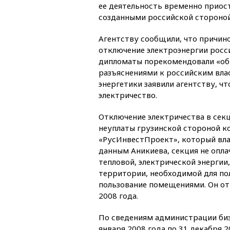
ее деятельность временно приост
созданными российской стороной
Агентству сообщили, что причин
отключение электроэнергии росс
дипломаты порекомендовали «об
разъяснениями к российским вла
энергетики заявили агентству, чт
электричество.
Отключение электричества в сек
неуплаты грузинской стороной к
«РусИнвестПроект», который вла
данным Аникиева, секция не опл
тепловой, электрической энергии
территории, необходимой для по
пользование помещениями. Он отм
2008 года.
По сведениям администрации бизн
января 2008 года по 31 декабря 