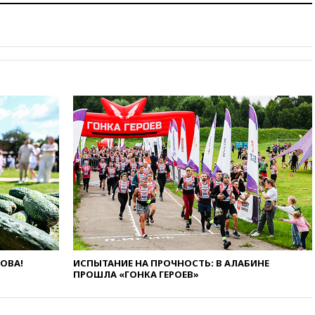
вчера, 18:35
Джаред Лето
лишился роли в фильме
Барри Левинсона на фоне
обвинений в насилии
вчера, 18:28
Выборы ректора
ГИТИСа перенесены на «после
1 ноября»
вчера, 18:15
Путин указал на
нехватку врачей в
Белгородской области
вчера, 17:58
ЕС отменил
временную защиту для
военнообязанных украинцев
вчера, 17:45
Шуваев сообщил
об учащении атак ВСУ на
Белгородскую область
вчера, 17:35
Шуваев за два с
ЛОВА!
ИСПЫТАНИЕ НА ПРОЧНОСТЬ: В АЛАБИНЕ
половиной месяца посетил
ПРОШЛА «ГОНКА ГЕРОЕВ»
все округа Белгородской
области