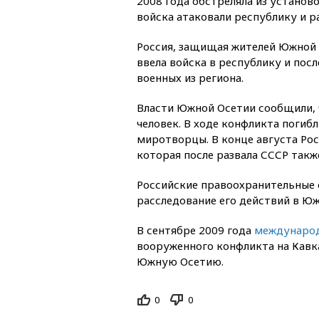
2008 года обстреляла из установ
войска атаковали республику и р
Россия, защищая жителей Южной 
ввела войска в республику и пос
военных из региона.
Власти Южной Осетии сообщили, 
человек. В ходе конфликта погиб
миротворцы. В конце августа Рос
которая после развала СССР такж
Российские правоохранительные 
расследование его действий в Юж
В сентябре 2009 года
международ
вооруженного конфликта на Кавка
Южную Осетию.
0
0