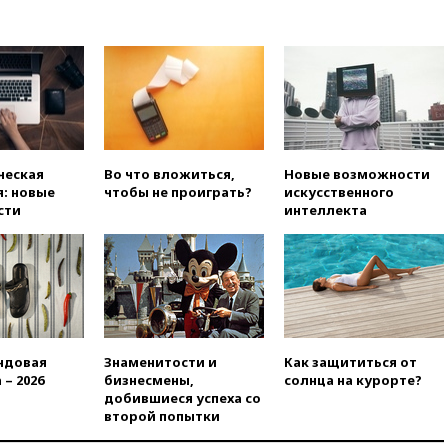
вчера, 17:25
Путин встретился
с врио губернатора
Белгородской области
Шуваевым
вчера, 17:20
«Ведомости»:
начальник тыла Санчик не
справился с возросшими
объемами работ
вчера, 17:15
В аэропорту Сочи
ческая
Во что вложиться,
Новые возможности
введен план «Ковер»
: новые
чтобы не проиграть?
искусственного
сти
интеллекта
вчера, 16:55
При атаке дрона
ВСУ на больницу в Донецке
погибла женщина
вчера, 16:45
Франция уже три
года не выдает визу
дипломату РФ
вчера, 16:35
ПВО сбила еще
ндовая
Знаменитости и
Как защититься от
три БПЛА на подлете к Москве
 – 2026
бизнесмены,
солнца на курорте?
добившиеся успеха со
вчера, 16:15
На территории
второй попытки
ЦНИИмаш в Королеве
произошел пожар