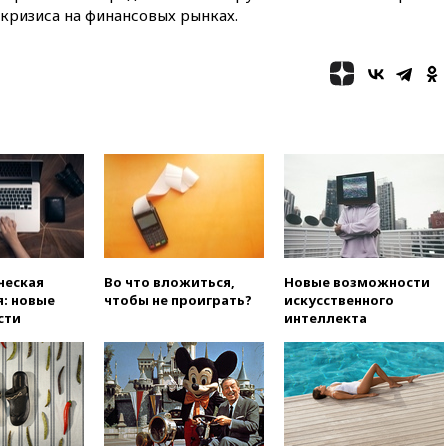
после последней операции
кризиса на финансовых рынках.
вчера, 23:35
Российского
историка Артема Кирпиченка
арестовали в Израиле
вчера, 23:23
«Спартак»
разгромил «Оренбург» в
Кубке России
вчера, 23:00
Пост Дмитриева в
X о миграционном кризисе в
Сеуте набрал миллион
просмотров
вчера, 22:49
Минпромторг:
банкротство «Кванта» не
ческая
Во что вложиться,
Новые возможности
означает прекращения
: новые
чтобы не проиграть?
искусственного
производства телевизоров в
сти
интеллекта
РФ
вчера, 22:35
Семь грузовых
вагонов сошли с рельсов в
Оренбургской области
вчера, 22:22
Минфин: в июле
выросли нефтегазовые