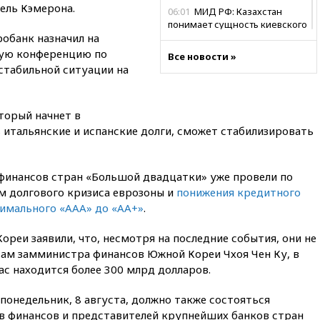
ель Кэмерона.
06:01
МИД РФ: Казахстан
понимает сущность киевского
обанк назначил на
режима
нную конференцию по
Все новости »
05:10
Дом детства Нила
стабильной ситуации на
Армстронга впервые за 38 лет
выставили на продажу
04:00
Мирошник: России стоит
торый начнет в
быть готовой к продолжению
ь итальянские и испанские долги, сможет стабилизировать
украинского конфликта
03:16
Трамп заявил, что
предпочел бы соглашение с
финансов стран «Большой двадцатки» уже провели по
Ираном
м долгового кризиса еврозоны и
понижения кредитного
02:06
Лантратова: судьба
имального «ААА» до «АА+»
.
сотни жителей Курской
области все еще неизвестна
реи заявили, что, несмотря на последние события, они не
01:10
МИД РФ: ЕС пытается
вам замминистра финансов Южной Кореи Чхоя Чен Ку, в
сохранить мобилизационный
ас находится более 300 млрд долларов.
ресурс для Украины
 понедельник, 8 августа, должно также состояться
00:05
Девочка с «маской
Бэтмена» показала лицо
 финансов и представителей крупнейших банков стран