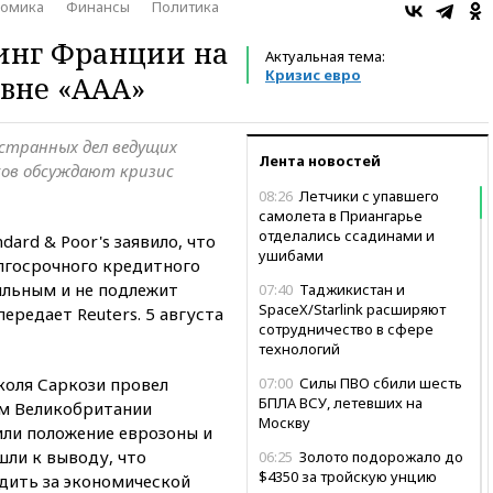
номика
Финансы
Политика
инг Франции на
Актуальная тема:
Кризис евро
вне «ААА»
странных дел ведущих
Лента новостей
ков обсуждают кризис
08:26
Летчики с упавшего
самолета в Приангарье
отделались ссадинами и
ard & Poor's заявило, что
ушибами
лгосрочного кредитного
ильным и не подлежит
07:40
Таджикистан и
SpaceX/Starlink расширяют
ередает Reuters. 5 августа
сотрудничество в сфере
технологий
оля Саркози провел
07:00
Силы ПВО сбили шесть
БПЛА ВСУ, летевших на
м Великобритании
Москву
ли положение еврозоны и
шли к выводу, что
06:25
Золото подорожало до
$4350 за тройскую унцию
дить за экономической