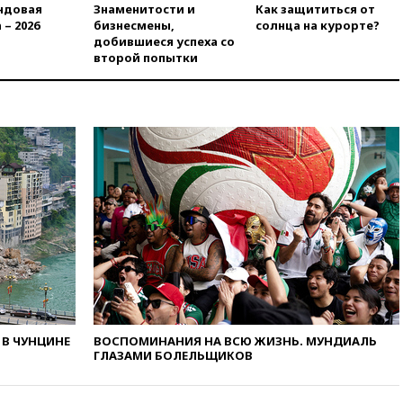
ндовая
Знаменитости и
Как защититься от
меры безопасности во время
 – 2026
бизнесмены,
солнца на курорте?
выборов
добившиеся успеха со
вчера, 19:35
Памфилова
второй попытки
сообщила об омоложении
партийных списков на выборах
в Госдуму
вчера, 19:25
Путин
прокомментировал первый
номер «Единой России» в
бюллетене
вчера, 19:15
Путин обсудил с
Памфиловой подготовку к
единому дню голосования
вчера, 18:56
Wildberries
отрицает перенос основной
логистики за пределы России
вчера, 18:45
Крупнейший
В ЧУНЦИНЕ
ВОСПОМИНАНИЯ НА ВСЮ ЖИЗНЬ. МУНДИАЛЬ
склад маркетплейса Rozetka
ГЛАЗАМИ БОЛЕЛЬЩИКОВ
сгорел под Киевом
вчера, 18:35
Джаред Лето