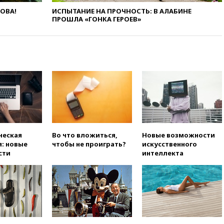
«взрывная» диарея охватила
47 из 50 штатов США
ЛОВА!
ИСПЫТАНИЕ НА ПРОЧНОСТЬ: В АЛАБИНЕ
ПРОШЛА «ГОНКА ГЕРОЕВ»
вчера, 20:35
ПВО за 12 часов
сбила 200 украинских
беспилотников
вчера, 20:20
Третий комплект
золотых медалей выиграли на
ЧЕ российские синхронистки
вчера, 20:15
ТАСС: жизни
главы «Уралдронзавода»
после взрыва ничего не
угрожает
ческая
Во что вложиться,
Новые возможности
вчера, 20:08
По всей Грузии
: новые
чтобы не проиграть?
искусственного
снова отключилось
сти
интеллекта
электричество
вчера, 20:00
Зеленский связал
дефицит ракет с попыткой
Запада принудить Киев к
уступкам
вчера, 19:45
Памфилова: ЦИК
примет беспрецедентные