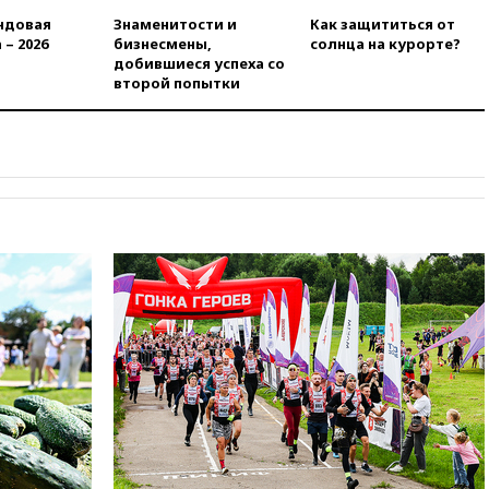
доходы российского бюджета
ндовая
Знаменитости и
Как защититься от
 – 2026
бизнесмены,
солнца на курорте?
вчера, 22:15
Аксаков: ЦБ
добившиеся успеха со
согласовал первый стандарт
второй попытки
исламского банкинга
вчера, 21:43
Организаторы
«Интервидения»
подтвердили, что конкурс
пройдет в Саудовской Аравии
вчера, 21:35
Машков: в РФ
подготовили концепцию
развития театрального
искусства до 2035 года
вчера, 21:21
Правительство
РФ разрешило продажу
бензина старых
экологических классов
вчера, 21:15
Путин обсудил с
Машковым 150-летие Союза
театральных деятелей
вчера, 20:47
Newsweek: