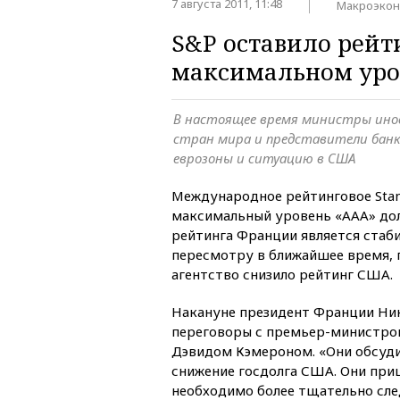
7 августа 2011, 11:48
Макроэко
S&P оставило рейт
максимальном уро
В настоящее время министры ино
стран мира и представители бан
еврозоны и ситуацию в США
Международное рейтинговое Stand
максимальный уровень «ААА» до
рейтинга Франции является стаб
пересмотру в ближайшее время, п
агентство снизило рейтинг США.
Накануне президент Франции Ник
переговоры с премьер-министро
Дэвидом Кэмероном. «Они обсуди
снижение госдолга США. Они при
необходимо более тщательно сле