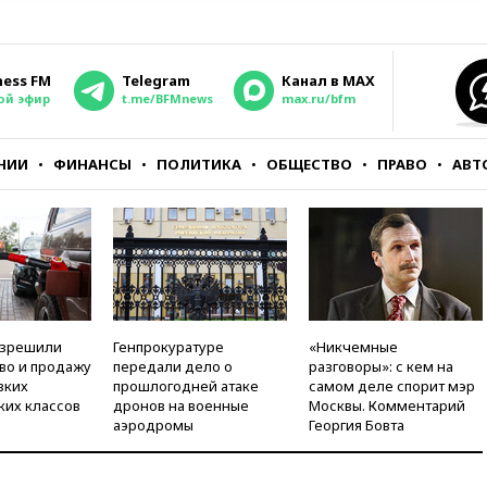
ness FM
Telegram
Канал в MAX
ой эфир
t.me/BFMnews
max.ru/bfm
НИИ
ФИНАНСЫ
ПОЛИТИКА
ОБЩЕСТВО
ПРАВО
АВТ
азрешили
Генпрокуратуре
«Никчемные
во и продажу
передали дело о
разговоры»: с кем на
зких
прошлогодней атаке
самом деле спорит мэр
ких классов
дронов на военные
Москвы. Комментарий
аэродромы
Георгия Бовта