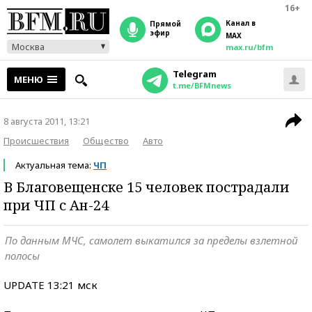
16+
Канал в
прямой
эфир
MAX
Москва
max.ru/bfm
Telegram
МЕНЮ
t.me/BFMnews
8 августа 2011, 13:21
Происшествия
Общество
Авто
Актуальная тема:
ЧП
В Благовещенске 15 человек пострадали
при ЧП с Ан-24
По данным МЧС, самолет выкатился за пределы взлетной
полосы
UPDATE 13:21 мск