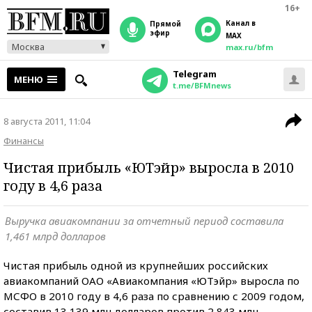
16+
Канал в
прямой
эфир
MAX
Москва
max.ru/bfm
Telegram
МЕНЮ
t.me/BFMnews
8 августа 2011, 11:04
Финансы
Чистая прибыль «ЮТэйр» выросла в 2010
году в 4,6 раза
Выручка авиакомпании за отчетный период составила
1,461 млрд долларов
Чистая прибыль одной из крупнейших российских
авиакомпаний ОАО «Авиакомпания «ЮТэйр» выросла по
МСФО в 2010 году в 4,6 раза по сравнению с 2009 годом,
составив 13,139 млн долларов против 2,843 млн