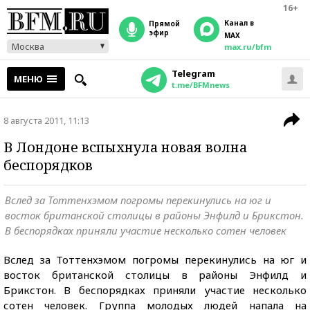
16+
Канал в
прямой
эфир
MAX
Москва
max.ru/bfm
Telegram
МЕНЮ
t.me/BFMnews
8 августа 2011, 11:13
В Лондоне вспыхнула новая волна
беспорядков
Вслед за Тоттенхэмом погромы перекинулись на юг и
восток британской столицы в районы Энфилд и Брикстон.
В беспорядках приняли участие несколько сотен человек
Вслед за Тоттенхэмом погромы перекинулись на юг и
восток британской столицы в районы Энфилд и
Брикстон. В беспорядках приняли участие несколько
сотен человек. Группа молодых людей напала на