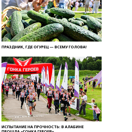
ПРАЗДНИК, ГДЕ ОГУРЕЦ — ВСЕМУ ГОЛОВА!
ИСПЫТАНИЕ НА ПРОЧНОСТЬ: В АЛАБИНЕ
ПРОШЛА «ГОНКА ГЕРОЕВ»