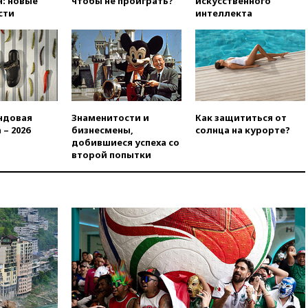
: новые
чтобы не проиграть?
искусственного
сти
интеллекта
11:19
МИД России ответил на
критику мэра Хиросимы в
годовщину ядерной
бомбардировки
10:57
Оверчук заявил о
сокращении товарооборота
России и Армении на две
трети
ндовая
Знаменитости и
Как защититься от
 – 2026
бизнесмены,
солнца на курорте?
10:54
Президент ФИФА
добившиеся успеха со
Джанни Инфантино сумел
второй попытки
сохранить пост
10:38
Роскачество нашло
кишечную палочку в бургерах
пяти популярных сетей
фастфуда
10:19
СКР рассматривает три
основные версии
произошедшего с Cessna-182
10:18
В Приморье задержаны
подростки, планировавшие