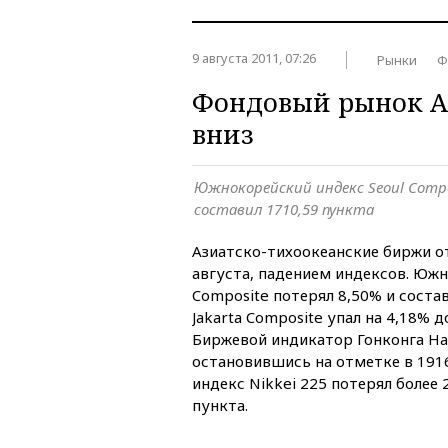
9 августа 2011, 07:26
Рынки
Ф
Фондовый рынок А
вниз
Южнокорейский индекс Seoul Compo
составил 1710,59 пункта
Азиатско-тихоокеанские биржи о
августа, падением индексов. Южн
Composite потерял 8,50% и соста
Jakarta Composite упал на 4,18% д
Биржевой индикатор Гонконга Han
остановившись на отметке в 1916
индекс Nikkei 225 потерял более 
пункта.