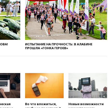
рекордного показателя
12:40
В Подмосковье
женщина и трехлетний
ребенок погибли при падении
из окна
12:22
В России с 1 сентября
изменятся билеты на
общественный транспорт
ЛОВА!
ИСПЫТАНИЕ НА ПРОЧНОСТЬ: В АЛАБИНЕ
12:15
Иран и Оман
ПРОШЛА «ГОНКА ГЕРОЕВ»
согласовали главные пункты
сделки по открытию
Ормузского пролива
11:58
Politico: США
восстановили обмен
разведданными с Украиной
11:58
Великобритания
расширила санкции против
России
11:37
В Ярославской области
обломки БПЛА упали в
ческая
Во что вложиться,
Новые возможности
резервуары НПЗ