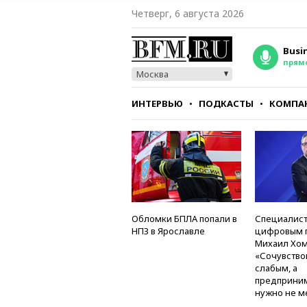
Четверг, 6 августа 2026
Busi
прям
Москва
ИНТЕРВЬЮ
ПОДКАСТЫ
КОМПА
СТИЛЬ
ТЕСТЫ
Обломки БПЛА попали в
Специалист
НПЗ в Ярославле
цифровым 
Михаил Хом
«Сочувство
слабым, а
предприни
нужно не м