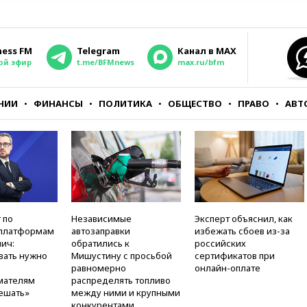
ness FM
Telegram
Канал в MAX
ой эфир
t.me/BFMnews
max.ru/bfm
НИИ
ФИНАНСЫ
ПОЛИТИКА
ОБЩЕСТВО
ПРАВО
АВТ
 по
Независимые
Эксперт объяснил, как
платформам
автозаправки
избежать сбоев из-за
ич:
обратились к
российских
вать нужно
Мишустину с просьбой
сертификатов при
равномерно
онлайн-оплате
мателям
распределять топливо
ешать»
между ними и крупными
конкурентами