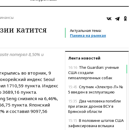
инансы
зии катится
Актуальная тема:
Паника на рынках
site потерял 8,50% и
Лента новостей
16:16
The Guardian: ученые
ткрылись во вторник, 9
США создали
гипоаллергенных собак
окорейский индекс Seoul
вил 1710,59 пункта. Индекс
15:45
Спутник «Электро-Л» №
о 3689,16 пункта.
5 введен в эксплуатацию
g Seng снизился на 6,46%,
15:35
Два человека погибли
6,75 пункта. Японский
при атаках дронов ВСУ в
2% и составил 9097,56
Брянской области
15:15
В половине штатов США
зафиксирована вспышка