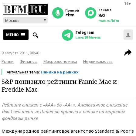
16+
Канал в
прямой
эфир
MAX
Москва
max.ru/bfm
Telegram
МЕНЮ
t.me/BFMnews
9 августа 2011, 08:40
Рынки
Финансы
Макроэкономика
Недвижимость
Актуальная тема:
Паника на рынках
S&P понизило рейтинги Fannie Mae и
Freddie Mac
Рейтинг снижен с «ААА» до «АА+». Аналогичное снижение
для Соединенных Штатов привело к панике на мировом
фондовом рынке
Международное рейтинговое агентство Standard & Poor’s