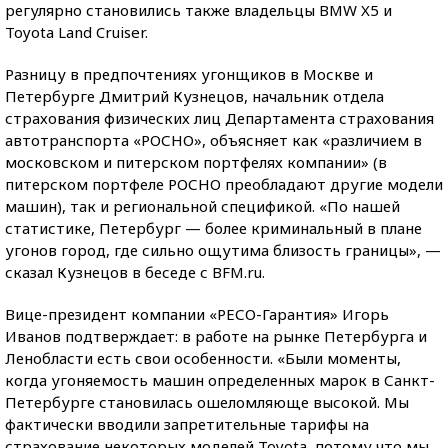
регулярно становились также владельцы BMW X5 и
Toyota Land Cruiser.
Разницу в предпочтениях угонщиков в Москве и
Петербурге Дмитрий Кузнецов, начальник отдела
страхования физических лиц Департамента страхования
автотранспорта «РОСНО», объясняет как «различием в
московском и питерском портфелях компании» (в
питерском портфеле РОСНО преобладают другие модели
машин), так и региональной спецификой. «По нашей
статистике, Петербург — более криминальный в плане
угонов город, где сильно ощутима близость границы», —
сказал Кузнецов в беседе с BFM.ru.
Вице-президент компании «РЕСО-Гарантия» Игорь
Иванов подтверждает: в работе на рынке Петербурга и
Ленобласти есть свои особенности. «Были моменты,
когда угоняемость машин определенных марок в Санкт-
Петербурге становилась ошеломляюще высокой. Мы
фактически вводили запретительные тарифы на
страхование некоторых моделей Toyota, потому что мы