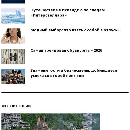
Путешествие в Исландию по следам
«Интерстеллара»
Модный выбор: что взять с собой в отпуск?
Самая трендовая обувь лета – 2026
Знаменитости и бизнесмены, добившиеся
успеха со второй попытки
Как защититься от солнца на курорте?
ФОТОИСТОРИИ
Кто изобрел средства связи?