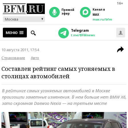
16+
Канал в
прямой
эфир
MAX
Москва
max.ru/bfm
Telegram
МЕНЮ
t.me/BFMnews
10 августа 2011, 17:54
Страхование
Авто
Составлен рейтинг самых угоняемых в
столицах автомобилей
В рейтинге самых угоняемых автомобилей в Москве
произошли заметные изменения. В нем больше нет BMW X6,
зато скромная Daewoo Nexia — на третьем месте