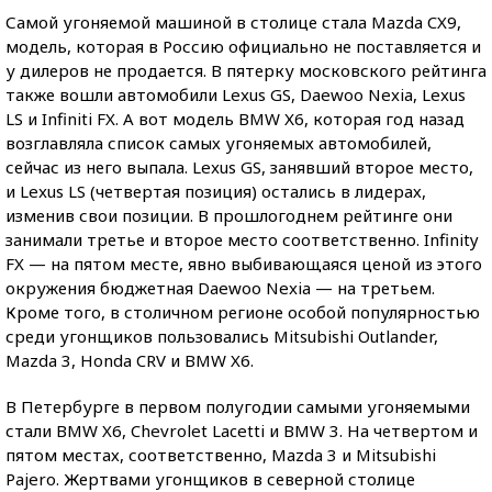
Самой угоняемой машиной в столице стала Mazda CX9,
модель, которая в Россию официально не поставляется и
у дилеров не продается. В пятерку московского рейтинга
также вошли автомобили Lexus GS, Daewoo Nexia, Lexus
LS и Infiniti FX. А вот модель BMW Х6, которая год назад
возглавляла список самых угоняемых автомобилей,
сейчас из него выпала. Lexus GS, занявший второе место,
и Lexus LS (четвертая позиция) остались в лидерах,
изменив свои позиции. В прошлогоднем рейтинге они
занимали третье и второе место соответственно. Infinity
FX — на пятом месте, явно выбивающаяся ценой из этого
окружения бюджетная Daewoo Nexia — на третьем.
Кроме того, в столичном регионе особой популярностью
среди угонщиков пользовались Mitsubishi Outlander,
Mazda 3, Honda CRV и BMW X6.
В Петербурге в первом полугодии самыми угоняемыми
стали BMW X6, Chevrolet Lacetti и BMW 3. На четвертом и
пятом местах, соответственно, Mazda 3 и Mitsubishi
Pajero. Жертвами угонщиков в северной столице