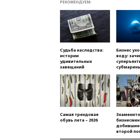
РЕКОМЕНДУЕМ:
Судьба наследства:
Бизнес ух
истории
воду: заче
удивительных
суперъяхт
завещаний
субмарин
Самая трендовая
Знаменито
обувь лета – 2026
бизнесмен
добившиес
второй по