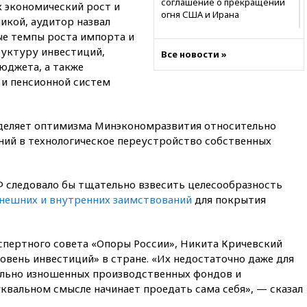
соглашение о прекращении
 экономический рост и
огня США и Ирана
кой, аудитор назвал
ые темпы роста импорта и
вчера, 22:15
Три человека
получили ножевые ранения
руктуру инвестиций,
Все новости »
при нападении в Чехии
юджета, а также
 и пенсионной систем
вчера, 22:00
Путин поручил
выделить средства на новые
РЛС для Белгородской
области
азделяет оптимизма Минэкономразвития относительно
ний в технологическое переустройство собственных
вчера, 21:56
The Atlantic: Маск
отказал Украине в
использовании Starlink для
атак вглубь РФ
Ф следовало бы тщательно взвесить целесообразность
вчера, 21:35
После пожара на
нешних и внутренних заимствований
для покрытия
складе в Брянске возбудили
уголовное дело
спертного совета «Опоры России», Никита Кричевский
вчера, 21:26
Лидеры сборной
РФ по гимнастике получили
вень инвестиций» в стране. «Их недостаточно даже для
официальный отказ в визах от
ельно изношенных производственных фондов и
Хорватии
квальном смысле начинает проедать сама себя», — сказал
вчера, 21:15
Пентагон