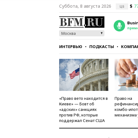
Суббота, 8 августа 2026
$
7
ЦБ
Busi
прям
Москва
ИНТЕРВЬЮ
ПОДКАСТЫ
КОМПА
СТИЛЬ
ТЕСТЫ
«Право вето находится в
Право на
Киеве» — Бовт об
рефинанси
«адских» санкциях
комбо-ипот
против РФ, которые
механизма 
поддержал Сенат США