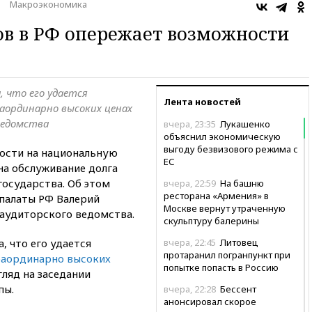
Макроэкономика
дов в РФ опережает возможности
 что его удается
Лента новостей
аординарно высоких ценах
ведомства
вчера, 23:35
Лукашенко
объяснил экономическую
выгоду безвизового режима с
ности на национальную
ЕС
 на обслуживание долга
государства. Об этом
вчера, 22:59
На башню
ресторана «Армения» в
 палаты РФ Валерий
Москве вернут утраченную
 аудиторского ведомства.
скульптуру балерины
 что его удается
вчера, 22:45
Литовец
протаранил погранпункт при
раординарно высоких
попытке попасть в Россию
гляд на заседании
пы.
вчера, 22:28
Бессент
анонсировал скорое