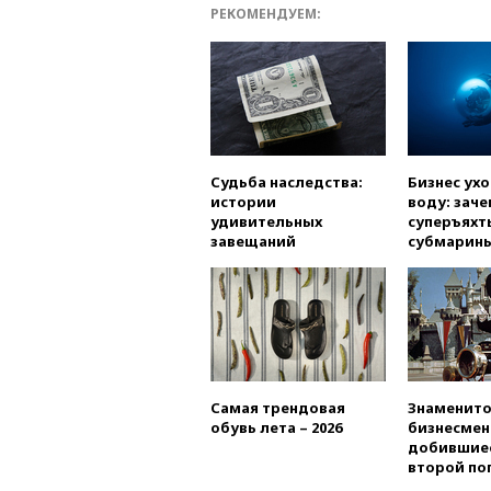
РЕКОМЕНДУЕМ:
Судьба наследства:
Бизнес ух
истории
воду: заче
удивительных
суперъяхт
завещаний
субмарин
Самая трендовая
Знаменито
обувь лета – 2026
бизнесмен
добившиес
второй по