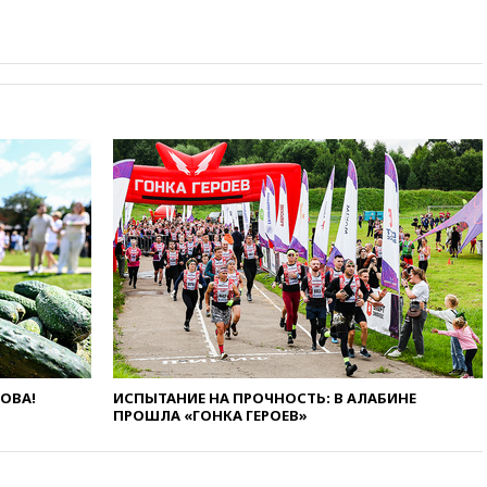
горение на складе в Брянске
ликвидировано
вчера, 18:55
Минобороны
отчиталось об ударах по двум
украинским сухогрузам в
Черном море
вчера, 18:47
Школьники из РФ
стали абсолютными
чемпионами на олимпиаде по
ИИ
вчера, 18:39
Два человека
погибли в результате удара
ВСУ по многоэтажке в Керчи
вчера, 18:25
Беспилотник
атаковал турецкий сухогруз у
побережья Новороссийска
вчера, 18:18
Товарооборот
ЛОВА!
ИСПЫТАНИЕ НА ПРОЧНОСТЬ: В АЛАБИНЕ
Китая и России вырос в этом
ПРОШЛА «ГОНКА ГЕРОЕВ»
году более чем на четверть
вчера, 17:55
Мужчина получил
ранения при атаке дрона на