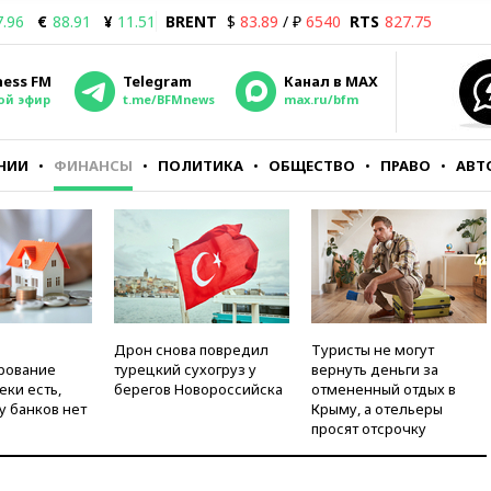
7.96
€
88.91
¥
11.51
BRENT
$
83.89
/ ₽
6540
RTS
827.75
ness FM
Telegram
Канал в MAX
ой эфир
t.me/BFMnews
max.ru/bfm
НИИ
ФИНАНСЫ
ПОЛИТИКА
ОБЩЕСТВО
ПРАВО
АВТ
Дрон снова повредил
Туристы не могут
рование
турецкий сухогруз у
вернуть деньги за
еки есть,
берегов Новороссийска
отмененный отдых в
у банков нет
Крыму, а отельеры
просят отсрочку