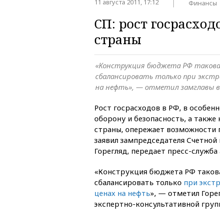
11 августа 2011, 17:12
Финансы
СП: рост госрасхо
страны
«Конструкция бюджета РФ такова,
сбалансировать только при экстр
на нефть», — отметил замглавы 
Рост госрасходов в РФ, в особен
оборону и безопасность, а также
страны, опережает возможности 
заявил зампредседателя Счетной
Горегляд, передает пресс-служба
«Конструкция бюджета РФ такова,
сбалансировать только
при экст
ценах на нефть
», — отметил Горе
экспертно-консультативной груп