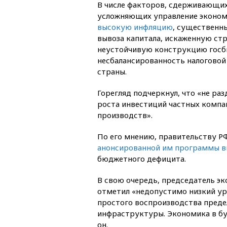
В числе факторов, сдерживающих
усложняющих управление экономи
высокую инфляцию
, существенн
вывоза капитала, искаженную ст
неустойчивую конструкцию госб
несбалансированность налоговой
страны.
Горегляд подчеркнул, что «не р
роста инвестиций частных компа
производств».
По его мнению, правительству Р
анонсированной им программы в
бюджетного дефицита.
В свою очередь, председатель эк
отметил «недопустимо низкий уро
простого воспроизводства пред
инфраструктуры. Экономика в бу
он.