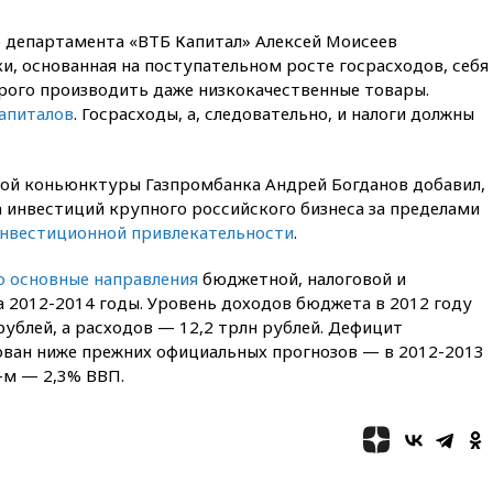
опубликовал 16 новых видео с
НЛО
 департамента «ВТБ Капитал» Алексей Моисеев
и, основанная на поступательном росте госрасходов, себя
вчера, 21:00
На границе
Украины с Польшей скопилось
орого производить даже низкокачественные товары.
свыше 6,5 тысячи грузовиков
капиталов
. Госрасходы, а, следовательно, и налоги должны
вчера, 20:53
Швыдкой:
«Интервидение» точно
пройдет в 2026 году
ной коньюнктуры Газпромбанка Андрей Богданов добавил,
 инвестиций крупного российского бизнеса за пределами
вчера, 20:45
ПВО за день
нвестиционной привлекательности
.
сбила еще 75 украинских
беспилотников над Россией
о основные направления
бюджетной, налоговой и
вчера, 20:35
Велосипедист
 2012-2014 годы. Уровень доходов бюджета в 2012 году
погиб при атаке FPV-дрона в
рублей, а расходов — 12,2 трлн рублей. Дефицит
Белгородской области
ван ниже прежних официальных прогнозов — в 2012-2013
вчера, 20:30
Лидию Невзорову
4-м — 2,3% ВВП.
заочно арестовали по делу о
финансировании
экстремизма
вчера, 20:20
Суд США
постановил остановить