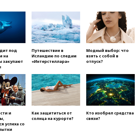
Белгородскую область
вчера, 17:48
Bloomberg:
авиакомпании США обязали
проверить самолеты Boeing на
наличие трещин
вчера, 17:35
В Казани
пятилетний ребенок погиб при
одит под
Путешествие в
Модный выбор: что
падении из окна десятого
м на
Исландию по следам
взять с собой в
этажа
ы закупают
«Интерстеллара»
отпуск?
вчера, 17:17
Bloomberg:
ы
киберкомандование США
расследует серию
самоубийств своих служащих
вчера, 17:00
Сняты
ограничения на полеты в
аэропорту Геленджика
вчера, 16:50
В Братиславе
сти и
Как защититься от
Кто изобрел средства
загорелся крупнейший НПЗ
ы,
солнца на курорте?
связи?
Slovnaft
я успеха со
пытки
вчера, 16:45
«Яблоко» подаст