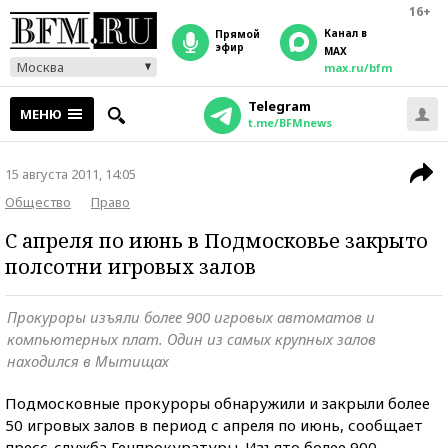
16+
Канал в
прямой
эфир
MAX
Москва
max.ru/bfm
Telegram
МЕНЮ
t.me/BFMnews
15 августа 2011, 14:05
Общество
Право
С апреля по июнь в Подмосковье закрыто
полсотни игровых залов
Прокуроры изъяли более 900 игровых автоматов и
компьютерных плат. Один из самых крупных залов
находился в Мытищах
Подмосковные прокуроры обнаружили и закрыли более
50 игровых залов в период с апреля по июнь, сообщает
пресс-служба Генпрокуратуры. Изъято более 900