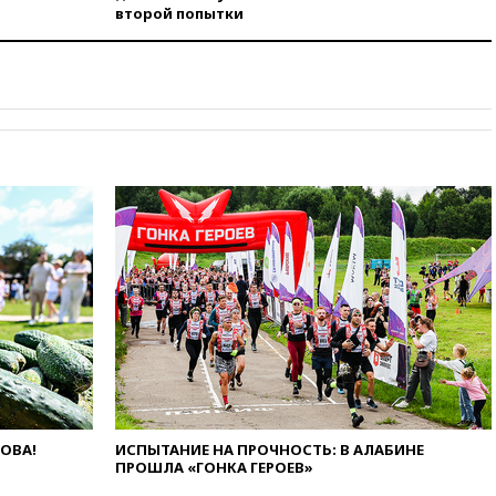
угрожает
второй попытки
вчера, 20:08
По всей Грузии
снова отключилось
электричество
вчера, 20:00
Зеленский связал
дефицит ракет с попыткой
Запада принудить Киев к
уступкам
вчера, 19:45
Памфилова: ЦИК
примет беспрецедентные
меры безопасности во время
выборов
вчера, 19:35
Памфилова
сообщила об омоложении
партийных списков на выборах
в Госдуму
вчера, 19:25
Путин
прокомментировал первый
номер «Единой России» в
ЛОВА!
ИСПЫТАНИЕ НА ПРОЧНОСТЬ: В АЛАБИНЕ
бюллетене
ПРОШЛА «ГОНКА ГЕРОЕВ»
вчера, 19:15
Путин обсудил с