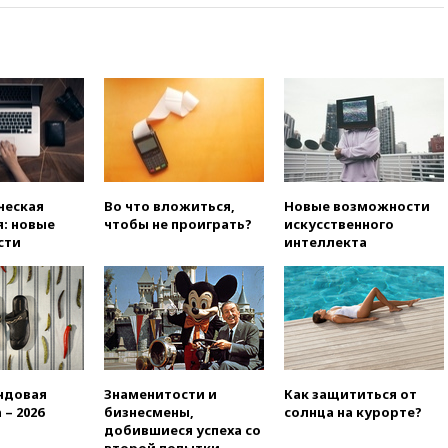
Памфиловой подготовку к
единому дню голосования
вчера, 18:56
Wildberries
отрицает перенос основной
логистики за пределы России
вчера, 18:45
Крупнейший
склад маркетплейса Rozetka
сгорел под Киевом
вчера, 18:35
Джаред Лето
ческая
Во что вложиться,
Новые возможности
лишился роли в фильме
: новые
чтобы не проиграть?
искусственного
Барри Левинсона на фоне
сти
интеллекта
обвинений в насилии
вчера, 18:28
Выборы ректора
ГИТИСа перенесены на «после
1 ноября»
вчера, 18:15
Путин указал на
нехватку врачей в
Белгородской области
ндовая
Знаменитости и
Как защититься от
вчера, 17:58
ЕС отменил
 – 2026
бизнесмены,
солнца на курорте?
временную защиту для
добившиеся успеха со
военнообязанных украинцев