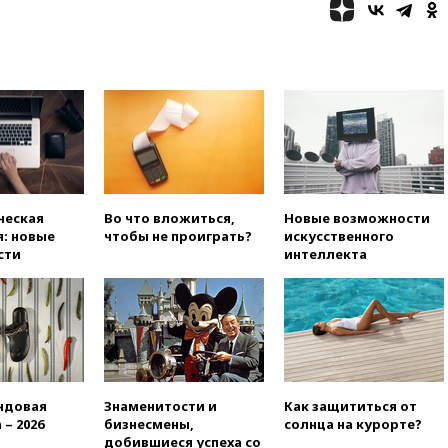
искусства до 2035 года
вчера, 21:21
Правительство
РФ разрешило продажу
бензина старых
экологических классов
вчера, 21:15
Путин обсудил с
Машковым 150-летие Союза
театральных деятелей
вчера, 20:47
Newsweek:
«взрывная» диарея охватила
ческая
Во что вложиться,
Новые возможности
47 из 50 штатов США
: новые
чтобы не проиграть?
искусственного
сти
интеллекта
вчера, 20:35
ПВО за 12 часов
сбила 200 украинских
беспилотников
вчера, 20:20
Третий комплект
золотых медалей выиграли на
ЧЕ российские синхронистки
вчера, 20:15
ТАСС: жизни
ндовая
Знаменитости и
Как защититься от
главы «Уралдронзавода»
 – 2026
бизнесмены,
солнца на курорте?
после взрыва ничего не
добившиеся успеха со