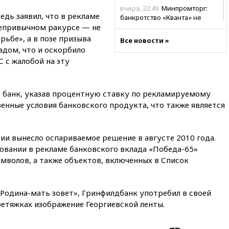
вчера, 22:49
Минпромторг:
дь заявил, что в рекламе
банкротство «Кванта» не
непривычном ракурсе — не
означает прекращения
производства телевизоров в
рьбе», а в позе призыва
Все новости »
РФ
адом, что и оскорбило
 с жалобой на эту
вчера, 22:35
Семь грузовых
вагонов сошли с рельсов в
Оренбургской области
, банк, указав процентную ставку по рекламируемому
вчера, 22:22
Минфин: в июле
венные условия банковского продукта, что также является
выросли нефтегазовые
доходы российского бюджета
вчера, 22:15
Аксаков: ЦБ
ии вынесло оспариваемое решение в августе 2010 года.
согласовал первый стандарт
исламского банкинга
овании в рекламе банковского вклада «Победа-65»
мволов, а также объектов, включенных в Список
вчера, 21:43
Организаторы
«Интервидения»
подтвердили, что конкурс
пройдет в Саудовской Аравии
Родина-мать зовет», Гринфилдбанк употребил в своей
ретяжках изображение Георгиевской ленты.
вчера, 21:35
Машков: в РФ
подготовили концепцию
развития театрального