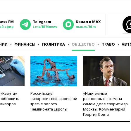
ness FM
Telegram
Канал в MAX
ой эфир
t.me/BFMnews
max.ru/bfm
НИИ
ФИНАНСЫ
ПОЛИТИКА
ОБЩЕСТВО
ПРАВО
АВТ
 «Кванта»
Российские
«Никчемные
зобновить
синхронистки завоевали
разговоры»: с кем на
евизоров
третье золото
самом деле спорит мэр
чемпионата Европы
Москвы. Комментарий
Георгия Бовта