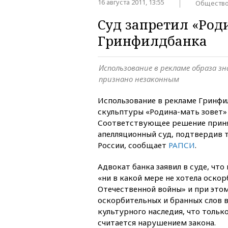
16 августа 2011, 13:55
Обществ
Суд запретил «Род
Гринфилдбанка
Использование в рекламе образа 
признано незаконным
Использование в рекламе Гринфи
скульптуры «Родина-мать зовет»
Соответствующее решение прин
апелляционный суд, подтвердив
России, сообщает
РАПСИ
.
Адвокат банка заявил в суде, что
«ни в какой мере не хотела оско
Отечественной войны» и при этом
оскорбительных и бранных слов 
культурного наследия, что только
считается нарушением закона.