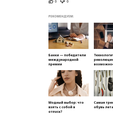
0
0
РЕКОМЕНДУЕМ:
Банки — победители
Технологи
международной
революция
премии
возможно
Модный выбор: что
Самая тре
взять с собой в
обувь лета
отпуск?