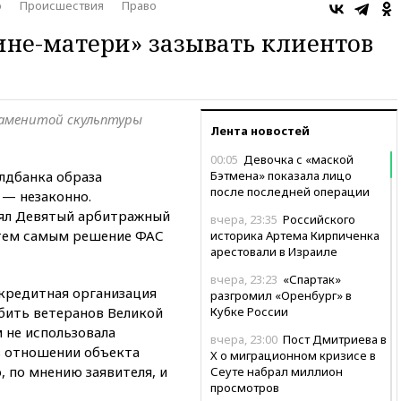
о
Происшествия
Право
ине-матери» зазывать клиентов
знаменитой скульптуры
Лента новостей
00:05
Девочка с «маской
лдбанка образа
Бэтмена» показала лицо
после последней операции
 — незаконно.
ял Девятый арбитражный
вчера, 23:35
Российского
 тем самым решение ФАС
историка Артема Кирпиченка
арестовали в Израиле
вчера, 23:23
«Спартак»
 кредитная организация
разгромил «Оренбург» в
рбить ветеранов Великой
Кубке России
 не использовала
вчера, 23:00
Пост Дмитриева в
в отношении объекта
X о миграционном кризисе в
, по мнению заявителя, и
Сеуте набрал миллион
просмотров