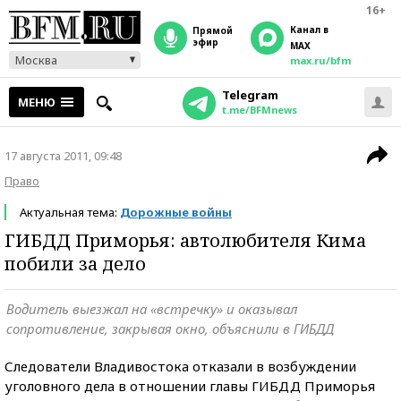
16+
Канал в
прямой
эфир
MAX
Москва
max.ru/bfm
Telegram
МЕНЮ
t.me/BFMnews
17 августа 2011, 09:48
Право
Актуальная тема:
Дорожные войны
ГИБДД Приморья: автолюбителя Кима
побили за дело
Водитель выезжал на «встречку» и оказывал
сопротивление, закрывая окно, объяснили в ГИБДД
Следователи Владивостока отказали в возбуждении
уголовного дела в отношении главы ГИБДД Приморья