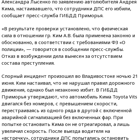
Александра Лысенко по заявлению автолюбителя Андрея
Кима, настаивавшего, что сотрудники ДПС его избили,
сообщает пресс-служба ГИБДД Приморья.
«В результате проверки установлено, что физическая
сила в отношении гр. Ким А.В. была применена законно и
обоснованно, в соответствии с требованиями ФЗ «О
полиции», — говорится в сообщении пресс-службы.
Отказ в возбуждении дела вынесен за отсутствием
состава преступления.
Спорный инцидент произошел во Владивостоке ночью 21
июня. Ким настаивал, что не нарушал правил дорожного
движения, однако был незаконно избит. В ГИБДД
Приморья утверждают, что автомобиль Кима Toyota Vits
двигался без номеров, с превышением скорости,
перестраиваясь из одного ряда в другой с включенной
аварийной сигнализацией без включенных фар. При
попытке остановить Кима он не отреагировал, а лишь
увеличил скорость. После выезда водителя на
«встречку», сотрудники ДПС попытались остановить