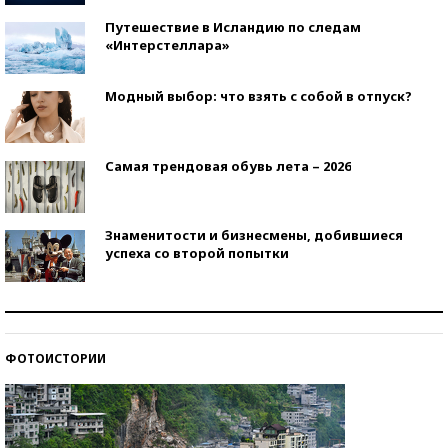
Путешествие в Исландию по следам
«Интерстеллара»
Модный выбор: что взять с собой в отпуск?
Самая трендовая обувь лета – 2026
Знаменитости и бизнесмены, добившиеся
успеха со второй попытки
Как защититься от солнца на курорте?
ФОТОИСТОРИИ
Кто изобрел средства связи?