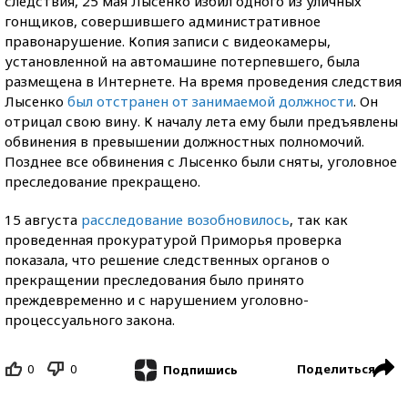
следствия, 25 мая Лысенко избил одного из уличных
гонщиков, совершившего административное
правонарушение. Копия записи с видеокамеры,
установленной на автомашине потерпевшего, была
размещена в Интернете. На время проведения следствия
Лысенко
был отстранен от занимаемой должности
. Он
отрицал свою вину. К началу лета ему были предъявлены
обвинения в превышении должностных полномочий.
Позднее все обвинения с Лысенко были сняты, уголовное
преследование прекращено.
15 августа
расследование возобновилось
, так как
проведенная прокуратурой Приморья проверка
показала, что решение следственных органов о
прекращении преследования было принято
преждевременно и с нарушением уголовно-
процессуального закона.
0
0
Поделиться
Подпишись