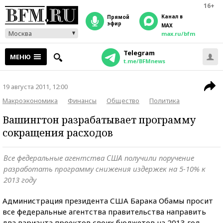
16+
Канал в
прямой
эфир
MAX
Москва
max.ru/bfm
Telegram
МЕНЮ
t.me/BFMnews
19 августа 2011, 12:00
Макроэкономика
Финансы
Общество
Политика
Вашингтон разрабатывает программу
сокращения расходов
Все федеральные агентства США получили поручение
разработать программу снижения издержек на 5-10% к
2013 году
Администрация президента США Барака Обамы просит
все федеральные агентства правительства направить
два варианта проектов своих бюджетов на 2013 год,