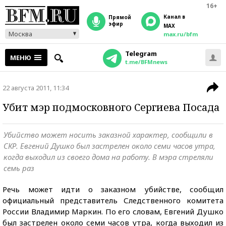
16+
Канал в
прямой
эфир
MAX
Москва
max.ru/bfm
Telegram
МЕНЮ
t.me/BFMnews
22 августа 2011, 11:34
Убит мэр подмосковного Сергиева Посада
Убийство может носить заказной характер, сообщили в
СКР. Евгений Душко был застрелен около семи часов утра,
когда выходил из своего дома на работу. В мэра стреляли
семь раз
Речь может идти о заказном убийстве, сообщил
официальный представитель Следственного комитета
России Владимир Маркин. По его словам, Евгений Душко
был застрелен около семи часов утра, когда выходил из