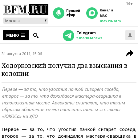
16+
Канал в
прямой
эфир
MAX
Москва
max.ru/bfm
Telegram
МЕНЮ
t.me/BFMnews
31 августа 2011, 15:06
Ходорковский получил два взыскания в
колонии
Первое — за то, что угостил пачкой сигарет соседа,
второе — за то, что дожидался мастера-сварщика в
неположенном месте. Адвокаты считают, что таким
образом обвинение хочет понизить шансы экс-главы
«ЮКОСа» на УДО
Первое — за то, что угостил пачкой сигарет соседа,
второе — за то, что дожидался мастера-сварщика в