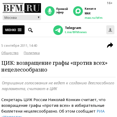
16+
Канал в
прямой
эфир
MAX
Москва
max.ru/bfm
Telegram
МЕНЮ
t.me/BFMnews
5 сентября 2011, 14:40
Общество
Политика
ЦИК: возвращение графы «против всех»
нецелесообразно
Отрицание голосования не ведет к созданию дееспособного
парламента, считают в ЦИК
Секретарь ЦИК России Николай Конкин считает, что
возвращение графы «против всех» в избирательные
бюллетени нецелесообразно. Об этом сообщает
РИА
«Новости»
.