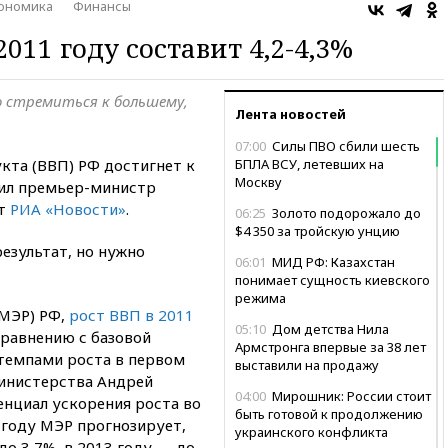
ономика
Финансы
2011 году составит 4,2-4,3%
о стремиться к большему,
Лента новостей
07:00
Силы ПВО сбили шесть
кта (ВВП) РФ достигнет к
БПЛА ВСУ, летевших на
Москву
щил премьер-министр
ет
РИА «Новости»
.
06:25
Золото подорожало до
$4 350 за тройскую унцию
результат, но нужно
06:01
МИД РФ: Казахстан
понимает сущность киевского
режима
МЭР) РФ,
рост ВВП в 2011
05:10
Дом детства Нила
 сравнению с базовой
Армстронга впервые за 38 лет
 темпами роста в первом
выставили на продажу
министерства Андрей
04:00
Мирошник: России стоит
тенциал ускорения роста во
быть готовой к продолжению
году МЭР прогнозирует,
украинского конфликта
до 3,7%, в 2013 году — до