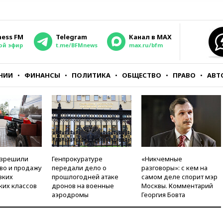
ness FM
Telegram
Канал в MAX
ой эфир
t.me/BFMnews
max.ru/bfm
НИИ
ФИНАНСЫ
ПОЛИТИКА
ОБЩЕСТВО
ПРАВО
АВТ
азрешили
Генпрокуратуре
«Никчемные
во и продажу
передали дело о
разговоры»: с кем на
зких
прошлогодней атаке
самом деле спорит мэр
ких классов
дронов на военные
Москвы. Комментарий
аэродромы
Георгия Бовта