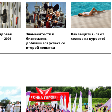
Сеуте набрал миллион
просмотров
вчера, 22:49
Минпромторг:
банкротство «Кванта» не
означает прекращения
производства телевизоров в
РФ
ндовая
Знаменитости и
Как защититься от
 – 2026
бизнесмены,
солнца на курорте?
вчера, 22:35
Семь грузовых
добившиеся успеха со
вагонов сошли с рельсов в
второй попытки
Оренбургской области
вчера, 22:22
Минфин: в июле
выросли нефтегазовые
доходы российского бюджета
вчера, 22:15
Аксаков: ЦБ
согласовал первый стандарт
исламского банкинга
вчера, 21:43
Организаторы
«Интервидения»
подтвердили, что конкурс
пройдет в Саудовской Аравии
вчера, 21:35
Машков: в РФ