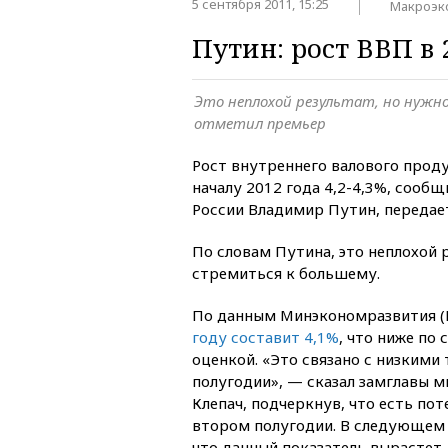
5 сентября 2011, 15:25
Макроэк
Путин: рост ВВП в 
Это неплохой результат, но нужн
отметил премьер
Рост внутреннего валового проду
началу 2012 года 4,2-4,3%, сооб
России Владимир Путин, переда
По словам Путина, это неплохой 
стремиться к большему.
По данным Минэкономразвития (
году составит 4,1%
, что ниже по
оценкой. «Это связано с низкими
полугодии», — сказал замглавы 
Клепач, подчеркнув, что есть по
втором полугодии. В следующем 
что данный показатель вырастет 