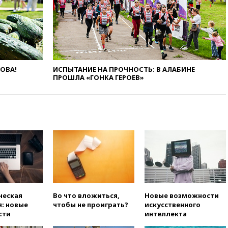
подготовили концепцию
развития театрального
искусства до 2035 года
вчера, 21:21
Правительство
РФ разрешило продажу
бензина старых
экологических классов
ЛОВА!
ИСПЫТАНИЕ НА ПРОЧНОСТЬ: В АЛАБИНЕ
ПРОШЛА «ГОНКА ГЕРОЕВ»
вчера, 21:15
Путин обсудил с
Машковым 150-летие Союза
театральных деятелей
вчера, 20:47
Newsweek:
«взрывная» диарея охватила
47 из 50 штатов США
вчера, 20:35
ПВО за 12 часов
сбила 200 украинских
беспилотников
вчера, 20:20
Третий комплект
золотых медалей выиграли на
ческая
Во что вложиться,
Новые возможности
ЧЕ российские синхронистки
: новые
чтобы не проиграть?
искусственного
сти
интеллекта
вчера, 20:15
ТАСС: жизни