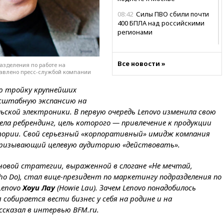
08:42
Силы ПВО сбили почти
400 БПЛА над российскими
регионами
08:16
Лукашенко призвал
белорусов покупать избы в
Все новости »
разделения по работе на
селах
тавлено пресс-службой компании
07:30
Нигерия стала
ую тройку крупнейших
крупнейшим поставщиком
авиатоплива в Европу
асштабную экспансию на
кой электроники. В первую очередь Lenovo изменила свою
06:30
США и Колумбия
а ребрендинг, цель которого — привлечение к продукции
обсуждают координацию
усилий против наркотрафика
ории. Свой серьезный «корпоративный» имидж компания
 призывающий целевую аудиторию «действовать».
05:30
ВМС Испании усилили
присутствие в Сеуте на фоне
новой стратегии, выраженной в слогане «Не мечтай,
миграционного кризиса
Who Do), стал вице-президент по маркетингу подразделения по
03:30
В Минстрое сравнили
Lenovo
Хоуи Лау
(Howie Lau). Зачем Lenovo понадобилось
качество жилья в Нью-Йорке и
собирается вести бизнес у себя на родине и на
России
ссказал в интервью BFM.ru.
02:30
Трамп попросил
отпустить его с круглого стола