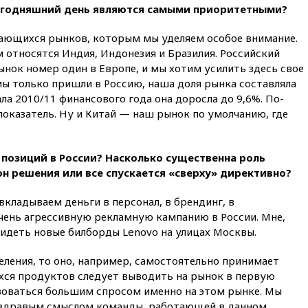
сегодняшний день являются самыми приоритетными?
в Госдепе, чтобы «вести
войну»
вающихся рынков, которым мы уделяем особое внимание.
01:35
Мигрант погиб при
м относятся Индия, Индонезия и Бразилия. Российский
попытке попасть из Марокко в
рынок номер один в Европе, и мы хотим усилить здесь свое
Сеуту на параплане
 мы только пришли в Россию, наша доля рынка составляла
00:30
FT: ЕС не готов принять в
ала 2010/11 финансового года она доросла до 9,6%. По-
блок Украину из-за уровня
оказатель. Ну и Китай — наш рынок по умолчанию, где
коррупции
вчера, 23:35
Лукашенко
объяснил экономическую
 позиций в России? Насколько существенна роль
выгоду безвизового режима с
он решения или все спускается «сверху» директивно?
ЕС
вчера, 22:59
На башню
кладываем деньги в персонал, в брендинг, в
ресторана «Армения» в
очень агрессивную рекламную кампанию в России. Мне,
Москве вернут утраченную
видеть новые билборды Lenovo на улицах Москвы.
скульптуру балерины
вчера, 22:45
Литовец
еления, то оно, например, самостоятельно принимает
протаранил погранпункт при
хся продуктов следует выводить на рынок в первую
попытке попасть в Россию
ьзоваться большим спросом именно на этом рынке. Мы
вчера, 22:28
Бессент
, здравым смыслом команды, работающей в данном