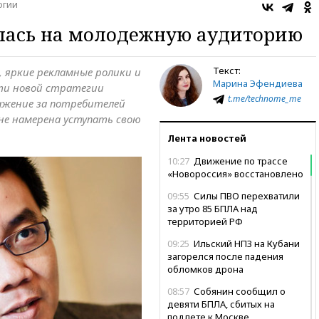
огии
лась на молодежную аудиторию
Текст:
 яркие рекламные ролики и
Марина Эфендиева
ти новой стратегии
t.me/technome_me
ражение за потребителей
не намерена уступать свою
Лента новостей
10:27
Движение по трассе
«Новороссия» восстановлено
09:55
Силы ПВО перехватили
за утро 85 БПЛА над
территорией РФ
09:25
Ильский НПЗ на Кубани
загорелся после падения
обломков дрона
08:57
Собянин сообщил о
девяти БПЛА, сбитых на
подлете к Москве