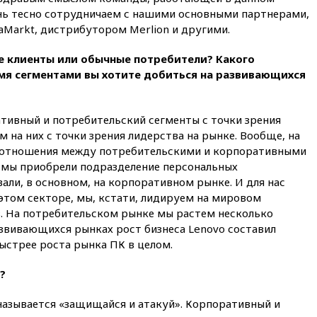
анонсировал скорое
нь тесно сотрудничаем с нашими основными партнерами,
соглашение о прекращении
aMarkt, дистрибутором Merlion и другими.
огня США и Ирана
вчера, 22:15
Три человека
 клиенты или обычные потребители? Какого
получили ножевые ранения
я сегментами вы хотите добиться на развивающихся
при нападении в Чехии
вчера, 22:00
Путин поручил
выделить средства на новые
ивный и потребительский сегменты с точки зрения
РЛС для Белгородской
на них с точки зрения лидерства на рынке. Вообще, на
области
оотношения между потребительскими и корпоративными
вчера, 21:56
The Atlantic: Маск
а мы приобрели подразделение персональных
отказал Украине в
ли, в основном, на корпоративном рынке. И для нас
использовании Starlink для
этом секторе, мы, кстати, лидируем на мировом
атак вглубь РФ
. На потребительском рынке мы растем несколько
вчера, 21:35
После пожара на
азвивающихся рынках рост бизнеса Lenovo составил
складе в Брянске возбудили
ыстрее роста рынка ПК в целом.
уголовное дело
вчера, 21:26
Лидеры сборной
?
РФ по гимнастике получили
официальный отказ в визах от
а называется «защищайся и атакуй». Корпоративный и
Хорватии