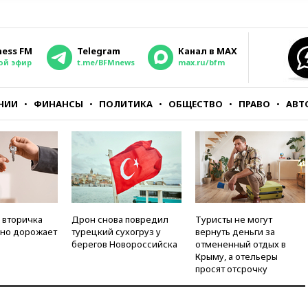
ness FM
Telegram
Канал в MAX
ой эфир
t.me/BFMnews
max.ru/bfm
НИИ
ФИНАНСЫ
ПОЛИТИКА
ОБЩЕСТВО
ПРАВО
АВТ
 вторичка
Дрон снова повредил
Туристы не могут
но дорожает
турецкий сухогруз у
вернуть деньги за
берегов Новороссийска
отмененный отдых в
Крыму, а отельеры
просят отсрочку