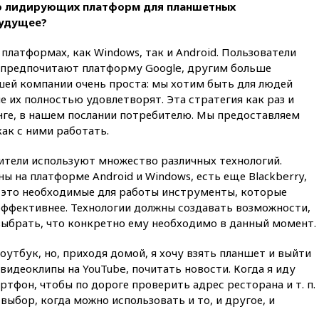
постановил остановить
ко лидирующих платформ для планшетных
строительство бального зала в
будущее?
Белом доме
платформах, как Windows, так и Android. Пользователи
вчера, 20:15
Сенат США
одобрил ужесточение
 предпочитают платформу Google, другим больше
санкций против России и
ашей компании очень проста: мы хотим быть для людей
Ирана
 их полностью удовлетворят. Эта стратегия как раз и
вчера, 20:00
СК возбудил дело
ге, в нашем послании потребителю. Мы предоставляем
против журналистки Катерины
как с ними работать.
Гордеевой о фейках о ВС
России
ители используют множество различных технологий.
вчера, 19:45
ISU предоставил
ы на платформе Android и Windows, есть еще Blackberry,
нейтральный статус
а, это необходимые для работы инструменты, которые
фигуристкам Валиевой и
эффективнее. Технологии должны создавать возможности,
Трусовой
выбрать, что конкретно ему необходимо в данный момент.
вчера, 19:35
Зеленский
впервые совершил
утбук, но, приходя домой, я хочу взять планшет и выйти
официальный визит в Сербию
видеоклипы на YouTube, почитать новости. Когда я иду
вчера, 19:19
Россиянка
ртфон, чтобы по дороге проверить адрес ресторана и т. п.
погибла во Французских
выбор, когда можно использовать и то, и другое, и
Альпах