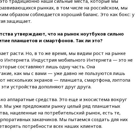
это традиционно наши сильные места, которые мы
вчера, 21:15
Пентагон
азвивающихся рынках, в том числе на российском, мы
опубликовал 16 новых видео с
ким образом соблюдается хороший баланс. Это как бокс: у
НЛО
гая защищает.
вчера, 21:00
На границе
Украины с Польшей скопилось
тства утверждают, что на рынок ноутбуков сильно
свыше 6,5 тысячи грузовиков
итие планшетов и смартфонов. Так ли это?
вчера, 20:53
Швыдкой:
«Интервидение» точно
т расти. Но, в то же время, мы видим рост на рынке
пройдет в 2026 году
о Интернета. Индустрия мобильного Интернета — это не
вчера, 20:45
ПВО за день
оторые составляют лишь одну часть. Она
сбила еще 75 украинских
акие, как мы с вами — уже давно не пользуются лишь
беспилотников над Россией
от нескольких экранов — планшета, смартфона, лэптопа
 эти устройства дополняют друг друга.
вчера, 20:35
Велосипедист
погиб при атаке FPV-дрона в
Белгородской области
ко аппаратные средства. Это еще и экосистема вокруг
ее. Мы уже предложили рынку целый ряд планшетных
вчера, 20:30
Лидию Невзорову
заочно арестовали по делу о
тва, нацеленные на потребительский рынок, есть те,
финансировании
рпоративных заказчиков. Мы пытаемся создать для них
экстремизма
етворять потребности всех наших клиентов.
вчера, 20:20
Суд США