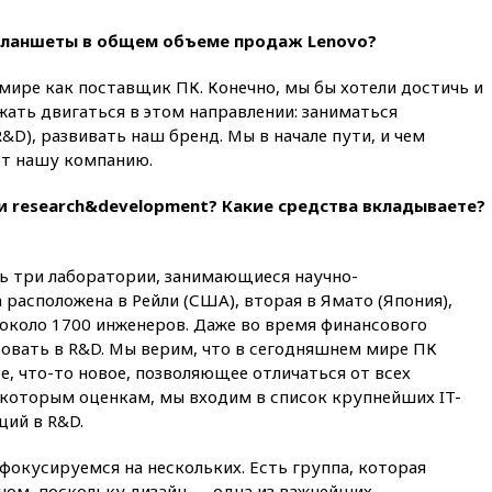
вчера, 19:00
Открытое
горение на складе в Брянске
планшеты в общем объеме продаж Lenovo?
ликвидировано
мире как поставщик ПК. Конечно, мы бы хотели достичь и
вчера, 18:55
Минобороны
отчиталось об ударах по двум
ать двигаться в этом направлении: заниматься
украинским сухогрузам в
&D), развивать наш бренд. Мы в начале пути, и чем
Черном море
ют нашу компанию.
вчера, 18:47
Школьники из РФ
стали абсолютными
и research&development? Какие средства вкладываете?
чемпионами на олимпиаде по
ИИ
ть три лаборатории, занимающиеся научно-
вчера, 18:39
Два человека
погибли в результате удара
 расположена в Рейли (США), вторая в Ямато (Япония),
ВСУ по многоэтажке в Керчи
 около 1700 инженеров. Даже во время финансового
овать в R&D. Мы верим, что в сегодняшнем мире ПК
вчера, 18:25
Беспилотник
атаковал турецкий сухогруз у
е, что-то новое, позволяющее отличаться от всех
побережья Новороссийска
екоторым оценкам, мы входим в список крупнейших IT-
ций в R&D.
вчера, 18:18
Товарооборот
Китая и России вырос в этом
году более чем на четверть
 фокусируемся на нескольких. Есть группа, которая
ном, поскольку дизайн — одна из важнейших