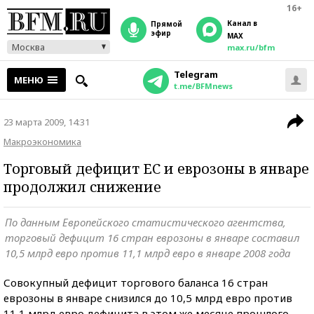
16+
Канал в
прямой
эфир
MAX
Москва
max.ru/bfm
Telegram
МЕНЮ
t.me/BFMnews
23 марта 2009, 14:31
Макроэкономика
Торговый дефицит ЕС и еврозоны в январе
продолжил снижение
По данным Европейского статистического агентства,
торговый дефицит 16 стран еврозоны в январе составил
10,5 млрд евро против 11,1 млрд евро в январе 2008 года
Совокупный дефицит торгового баланса 16 стран
еврозоны в январе снизился до 10,5 млрд евро против
11,1 млрд евро дефицита в этом же месяце прошлого