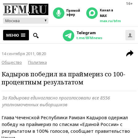
16+
Канал в
прямой
эфир
MAX
Москва
max.ru/bfm
Telegram
МЕНЮ
t.me/BFMnews
14 сентября 2011, 08:20
Общество
Политика
Кадыров победил на праймериз со 100-
процентным результатом
За Кадырова единогласно проголосовали все 8556
уполномоченных выборщиков
Глава Чеченской Республики Рамзан Кадыров одержал
победу на праймериз по спискам «Единой России» с
результатом в 100% голосов, сообщает правительство
Чечни.